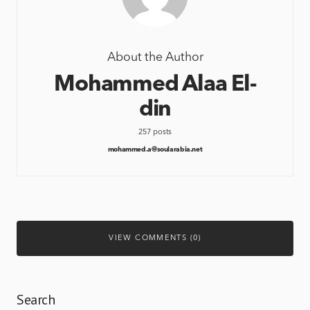
About the Author
Mohammed Alaa El-
din
257 posts
mohammed.a@soularabia.net
VIEW COMMENTS (0)
Search