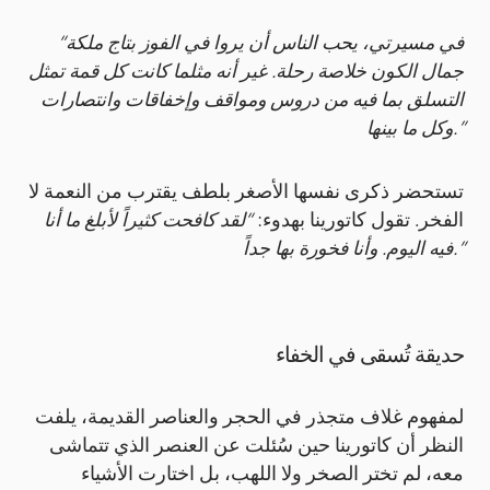
“في مسيرتي، يحب الناس أن يروا في الفوز بتاج ملكة
جمال الكون خلاصة رحلة. غير أنه مثلما كانت كل قمة تمثل
التسلق بما فيه من دروس ومواقف وإخفاقات وانتصارات
وكل ما بينها.”
تستحضر ذكرى نفسها الأصغر بلطف يقترب من النعمة لا
الفخر. تقول كاتورينا بهدوء:
“لقد كافحت كثيراً لأبلغ ما أنا
فيه اليوم. وأنا فخورة بها جداً.”
حديقة تُسقى في الخفاء
لمفهوم غلاف متجذر في الحجر والعناصر القديمة، يلفت
النظر أن كاتورينا حين سُئلت عن العنصر الذي تتماشى
معه، لم تختر الصخر ولا اللهب، بل اختارت الأشياء