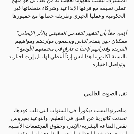
المشترك. ليست مفهوماً تُعجب به من بُعد، بل هو منهج
عملي تطبقه مع فرقها الإبداعية وشركاء منظماتها غير
الحكومية وعملها الخيري وطريقة خطابها مع جمهورها.
“أؤمن حقاً بأن التغيير التقدمي الحقيقي والأثر الإيجابي
ممكنان حين يتقدم الناس ويجمعون مواردهم ومواهبهم
الفريدة وقدراتهم لإحداث فارق في مجتمعهم الأوسع.”
بالنسبة لكاتورينا هذا ليس إرثاً أُعطي لها، بل إرث اختارته
وتواصل اختياره.
ثقل الصوت العالمي
مناصرتها ليست ديكوراً. في السنوات التي تلت عهدها،
تحدثت كاتورينا عن الحق في التعليم، والتوعية بفيروس
نقص المناعة البشرية/الإيدز، وحقوق المجتمعات الأصلية.