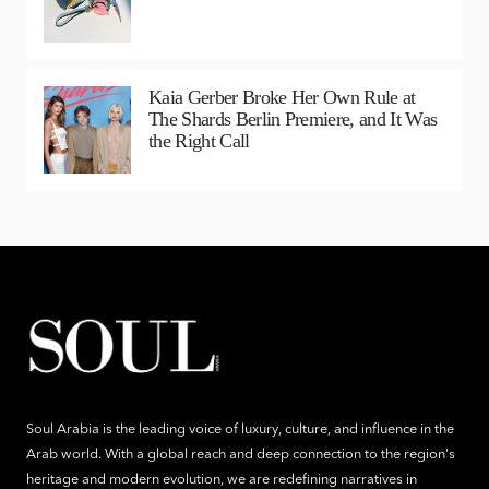
Kaia Gerber Broke Her Own Rule at
The Shards Berlin Premiere, and It Was
the Right Call
Soul Arabia is the leading voice of luxury, culture, and influence in the
Arab world. With a global reach and deep connection to the region's
heritage and modern evolution, we are redefining narratives in