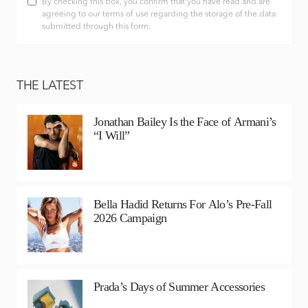
By checking this box, you confirm that you have read and are
agreeing to our terms of use regarding the storage of the data
submitted through this form.
THE LATEST
Jonathan Bailey Is the Face of Armani’s
“I Will”
Bella Hadid Returns For Alo’s Pre-Fall
2026 Campaign
Prada’s Days of Summer Accessories