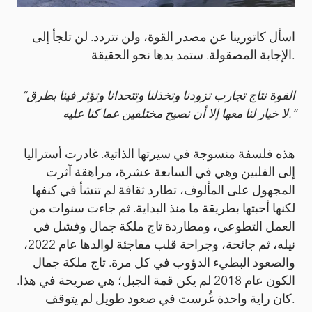
اسأل كاتورينا عن مصدر القوة، ولن تتردد. لن تلجأ إلى
الإجابة المصقولة. ستمد يدها نحو الحقيقة.
“القوة نتاج تجارب تزودنا وتخذلنا وتتحدانا وتؤثر فينا بطرق
لا خيار لنا معها إلا أن نصبح مختلفين عما كنا عليه.”
هذه فلسفة منسوجة في سيرتها الذاتية. غادرت أستراليا
إلى الفلبين وهي في السابعة عشرة، مراهقة آثرت
المجهول على المألوف، تطارد ثقافة لم تنشأ في كنفها
لكنها أحبتها بطريقة ما منذ البداية. ثم جاءت سنوات من
العمل التطوعي، ومطاردة تاج ملكة جمال وفشل في
نيله، ثم جائحة، وجراحة قلب مفاجئة لوالدها عام 2022،
والصعود البطيء الدؤوب في كل مرة. تاج ملكة جمال
الكون عام 2018 لم يكن قمة الجبل؛ هي صريحة في هذا.
كان راية واحدة غُرست في صعود طويل لم يتوقف.