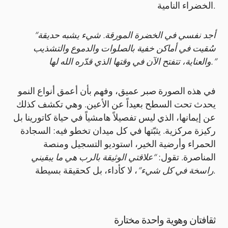
الخضراء النامية.
“أجد نفسي في الخضرة المورقة. شيء يشبه حديقة
سُقيت في أماكن خفية بالصلوات والدموع والتشذيب
والعناية، تتفتح الآن في وقتها الذي قدّره الله لها.”
في هذه الصورة صبر عميق، وفهم بأن أعمق أنواع النمو
يحدث تحت السطح بعيداً عن الأعين. وهي تكشف كذلك
عن إيمانها، الذي ليس تفصيلاً هامشياً في حياة كاتورينا بل
ركيزة مركزية. يثبّتها في كل ميدان تخطو فيه: السجادة
الحمراء وأرضية الخير، استوديو التسجيل ومنصة
المناصرة. تقول:
“علاقتي الوثيقة بالرب هي ما يبقيني
، لا كأداء، بل كحقيقة بسيطة.
راسخة في كل شيء”
ثقافتان وهوية واحدة مختارة