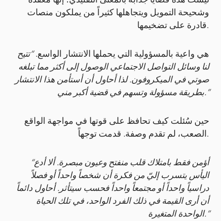
ليست هذه قضايا جذابة بالمعنى التقليدي؛ إنها معقدة
وشحيحة التمويل ويتجاهلها كثيراً من يملكون منصات
قادرة على تضخيمها.
هي واعية بالمسؤولية التي يحملها الانتشار الواسع.
“تتيح
لنا وسائل التواصل الاجتماعي الوصول إلى أكثر مما تبلغه
صوتي في الميكروفون. لذا أحاول أن أستأمن هذا الانتشار
بطريقة مسؤولة وتسهم في قضية أكبر مني.”
حين سُئلت كيف تحافظ على قوتها في مواجهة الواقع
الصعب، لم تقدم وصفة. قدمت توجهاً.
“أؤمن فقط بامتلاك قلب منفتح وعيون مبصرة. ألا أدع
اليأس يتسرب إليّ من فكرة أن شخصاً واحداً أو فصلاً
دراسياً واحداً أو مجتمعاً واحداً فحسب سيتأثر. أحاول دائماً
أن أرى القيمة في ذلك الفرد الواحد، في تلك الحياة
الواحدة المتغيرة.”