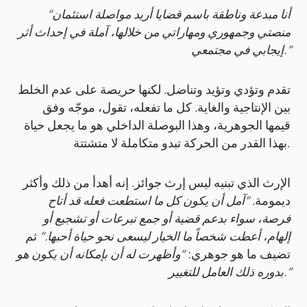
“أنا مبدعة وناطقة باسم قضايا أريد مواصلة استئمان
منصتي وجمهوري ومهاراتي من خلالها، آملة في إحداث أثر
إيجابي في مجتمعي.”
تقدم وتؤدي وتؤيد وتناضل. لكنها حريصة على عدم الخلط
بين الإنتاجية والغاية. كل ما تفعله، تقول، موجّه وفق
قيمها الجوهرية، وهذا البوصلة الداخلي هو ما يجعل حياة
بهذا القدر من الحركة تبدو متكاملة لا متشتتة.
الإرث الذي تبنيه ليس إرث جوائز. إنه أهدأ من ذلك وأكثر
ديمومة.
“آمل أن يكون كل ما استطعت فعله قد أتاح
فرصة، سواء بدعم قضية أو جمع تبرعات أو تشجيع أو
إلهام، أعطت شخصاً ما الخيار ليسعى نحو حياة أحبها.”
ثم
تضيف ما هو جوهري:
“وأظهرت له أن بإمكانه أن يكون هو
بدوره ذلك العامل للتغيير.”