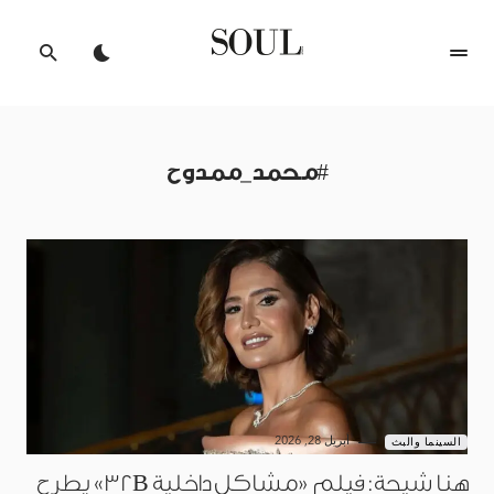
#محمد_ممدوح
أبريل 28, 2026
السينما والبث
هنا شيحة: فيلم «مشاكل داخلية 32B» يطرح