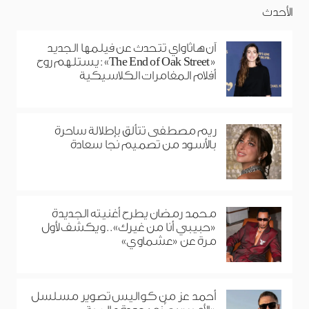
الأحدث
آن هاثاواي تتحدث عن فيلمها الجديد
«The End of Oak Street»: يستلهم روح
أفلام المغامرات الكلاسيكية
ريم مصطفى تتألق بإطلالة ساحرة
بالأسود من تصميم نجا سعادة
محمد رمضان يطرح أغنيته الجديدة
«حبيبي أنا من غيرك».. ويكشف لأول
مرة عن «عشماوي»
أحمد عز من كواليس تصوير مسلسل