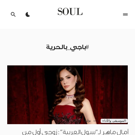
#باجي_بالحرية
يوليو 7, 2026
الموسيقى والأداء
آمال ماهر لـ”سول العربية”: زوجي أول من