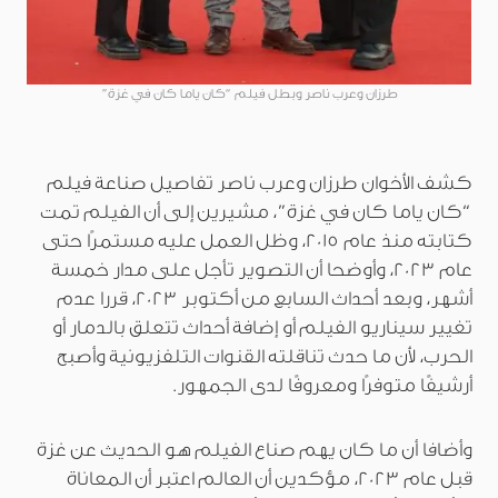
طرزان وعرب ناصر وبطل فيلم “كان ياما كان في غزة”
كشف الأخوان طرزان وعرب ناصر تفاصيل صناعة فيلم
“كان ياما كان في غزة”، مشيرين إلى أن الفيلم تمت
كتابته منذ عام 2015، وظل العمل عليه مستمرًا حتى
عام 2023، وأوضحا أن التصوير تأجل على مدار خمسة
أشهر، وبعد أحداث السابع من أكتوبر 2023، قررا عدم
تغيير سيناريو الفيلم أو إضافة أحداث تتعلق بالدمار أو
الحرب، لأن ما حدث تناقلته القنوات التلفزيونية وأصبح
أرشيفًا متوفرًا ومعروفًا لدى الجمهور.
وأضافا أن ما كان يهم صناع الفيلم هو الحديث عن غزة
قبل عام 2023، مؤكدين أن العالم اعتبر أن المعاناة