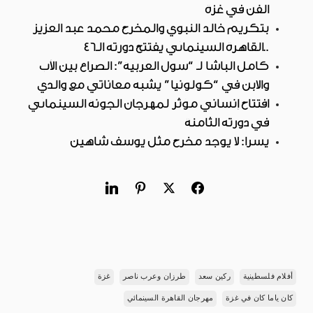
الفن في غزة
بتكريم خالد النبوي والمخرج محمد عبد العزيز
..القاهرة السينمائي يفتتح دورته الـ46
كامل الباشا لـ “سول العربية”: الصراع بين الأب
والابن في “كولونيا” يشبه معاناتي مع والدي
افتتاح إنساني مؤثر لمهرجان الجونة السينمائي
في دورته الثامنة
يسرا: لا يوجد مخرج مثل يوسف شاهين
أفلام فلسطينية
ركين سعد
طرزان وعرب ناصر
غزة
كان ياما كان في غزة
مهرجان القاهرة السينمائي