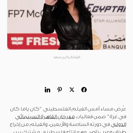
الفنانة ركين سعد
عُرض مساء أمس الفيلم الفلسطيني “كان ياما كان
في غزة” ضمن فعاليات
مهرجان القاهرة السينمائي
الدولي
في دورته السادسة والأربعين، والفيلم من إخراج
طرزان وعرب ناصر
، وهو إنتاج فلسطيني مشترك بين