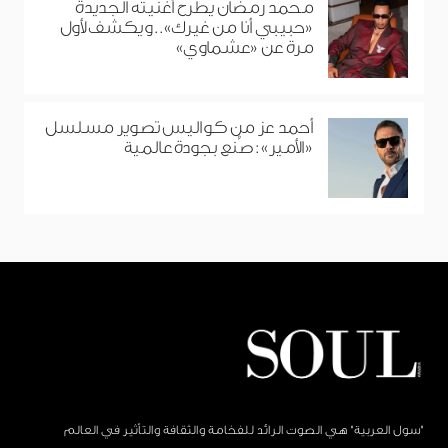
محمد رمضان يطرح أغنيته الجديدة
«حبيبي أنا من غيرك».. ويكشف لأول
مرة عن «عشماوي»
أحمد عز من كواليس تصوير مسلسل
«الأمير»: صُنع بجودة عالمية
"سول العربية" هي الصوت الرائد للفخامة والثقافة والتأثير في العالم