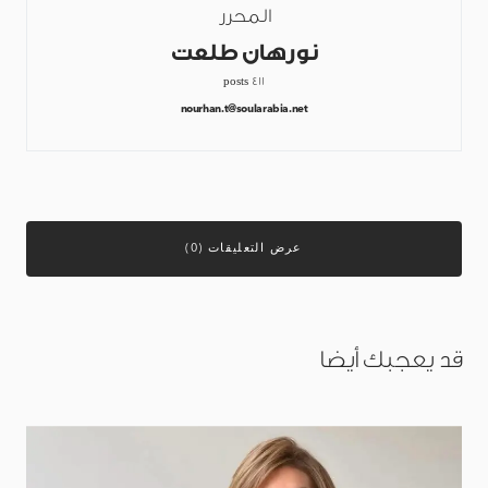
المحرر
نورهان طلعت
411 posts
nourhan.t@soularabia.net
عرض التعليقات (0)
قد يعجبك أيضا