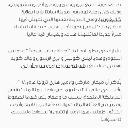
صداقة قوية تجمع بين زوجين وزوجين آخرين مشهورين،
وذلك خلال رحلة لهم في
مدينة سانتا باربرا بولاية
كاليفورنيا
، وهي المدينة نفسها التي تعيش فيها
ميغان ماركل مع زوجها الأمير هاري، حيث قاما بشراء
منزلاً جديداً لعائلتهما هناك، ويقيمان فيه حالياً.
يشارك في بطولة فيلم “أصدقاء مقربون جدًا” عدد من
النجوم وهم،
ليلي كولينز
و بري لارسون وجاك كويد
وهنري غولدينغ و
الفيلم من إخراج جيسون أورلي
.
يُذكر أن ميغان ماركل والأمير هاري تزوجا عام 2018،
وأعلنا في عام 2020 تخلّيهما عن واجباتهما الملكية في
المملكة المتحدة، بسبب ما وصفاه بتعرضهما لضغوط
وتنمّر من العائلة المالكة والصحافة البريطانية، وأنجب
الثنائي طفلين هما الأمير آرتشي (6 سنوات) وليليبيت
(4 سنوات).