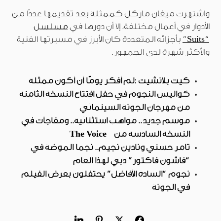
واشتهرت ميغان ماركل كممثلة بعد تقديمها عددًا من
الأدوار في أعمال مختلفة، إلا أن دورها في
مسلسل
“Suits”
بأجزائه المتعددة كان الأبرز في مسيرتها الفنية
والأكثر شهرة لدى الجمهور.
كيت بلانشيت :لم أفكر يومًا أن أكون ممثلة
كواليس النجوم في حفل افتتاح النسخة الثامنة
من مهرجان الجونة السينمائي
موسم جديد.. مواهب استثنائية.. ومفاجآت في
النسخة السادسة من The Voice
تامر حسني ونادين نجيم.. نجما الموضة في
“فاشون فاكتور” دبي لهذا العام
نجوم “السادة الأفاضل” يحتفلون بعرض الفيلم
في الجونة