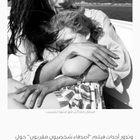
ميغان ماركل مع ابنتها ليليبيت
وتدور أحداث فيلم “أصدقاء شخصيون مقربون” حول