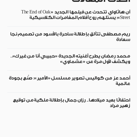
آن هاثاواي تتحدث عن فيلمها الجديد «The End of Oak
Street»: يستلهم روح أفلام المغامرات الكلاسيكية
ريم مصطفى تتألق بإطلالة ساحرة بالأسود من تصميم نجا
سعادة
محمد رمضان يطرح أغنيته الجديدة «حبيبي أنا من غيرك»..
ويكشف لأول مرة عن «عشماوي»
أحمد عز من كواليس تصوير مسلسل «الأمير»: صُنع بجودة
عالمية
احتفالًا بعيد ميلادها.. رزان جمال بإطلالة ملكية من توقيع
زهير مراد