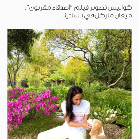
كواليس تصوير فيلم “أصدقاء مقربون”:
ميغان ماركل في باسادينا