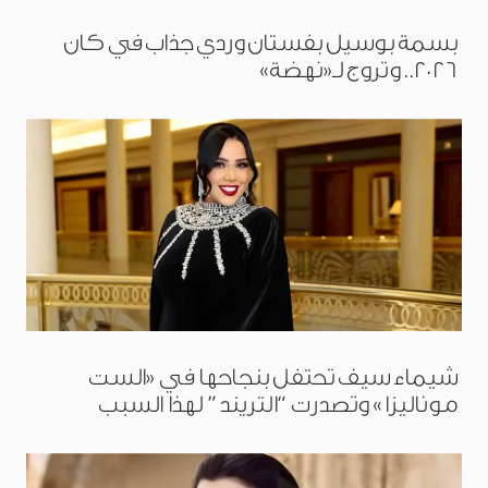
بسمة بوسيل بفستان وردي جذاب في كان
2026.. وتروج لـ«نهضة»
شيماء سيف تحتفل بنجاحها في «الست
موناليزا» وتصدرت “التريند” لهذا السبب