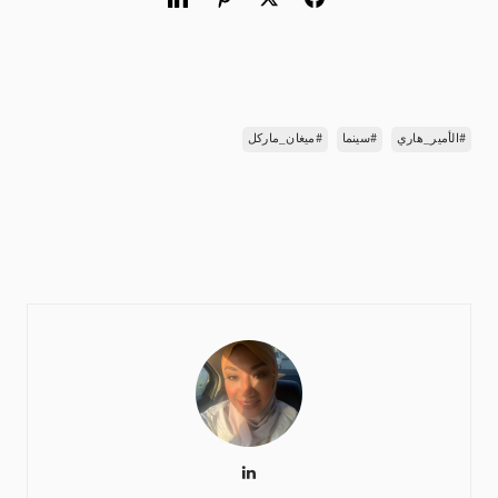
#الأمير_هاري
#سينما
#ميغان_ماركل