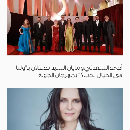
أحمد السعدني ومايان السيد يحتفلان بـ”ولنا
في الخيال ..حب؟” بمهرجان الجونة