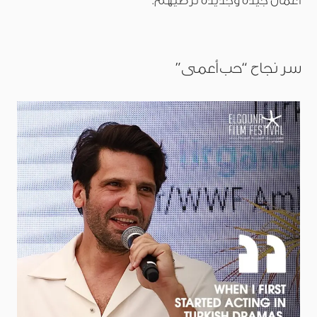
أعمال جيدة وجديدة ترضيهم.
سر نجاح “حب أعمى”