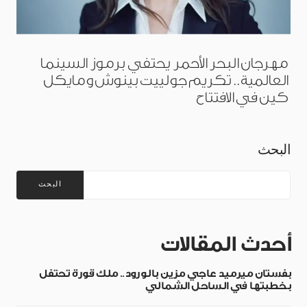
مهرجان البحر الأحمر يحتفي برموز السينما
العالمية.. تكريم جولييت بينوش ومايكل
كين في الافتتاح
البحث
البحث
أحدث المقالات
بفستان ميرميد عاجي مزين بالورود.. ملك قورة تحتفل
بخطبتها في الساحل الشمالي