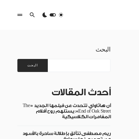
البحث
البحث
أحدث المقالات
آن هاثاواي تتحدث عن فيلمها الجديد «The
End of Oak Street»: يستلهم روح أفلام
المغامرات الكلاسيكية
ريم مصطفى تتألق بإطلالة ساحرة بالأسود