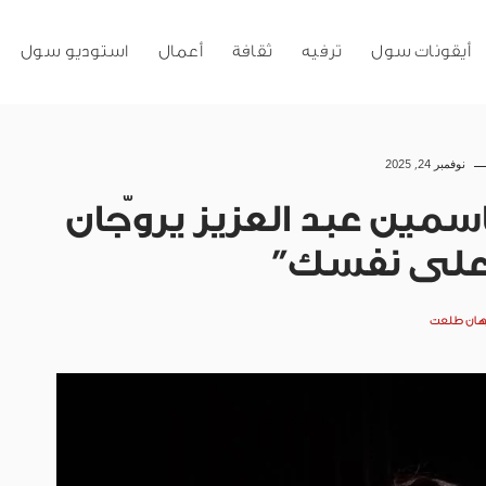
أيقونات سول
ترفيه
ثقافة
أعمال
استوديو سول
نوفمبر 24, 2025
سمين عبد العزيز يروّجان
 على نفسك”
هان طلعت