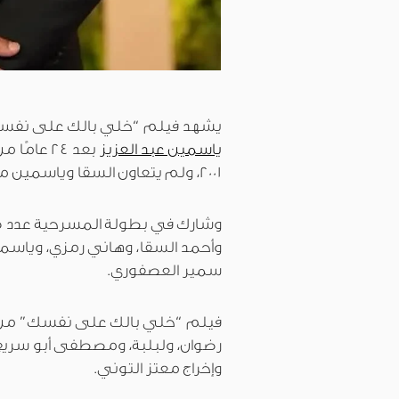
يشهد فيلم “خلي بالك على نفسك”
ياسمين عبد العزيز
بعد 24 عامًا من تقديمهما
2001، ولم يتعاون السقا وياسمين مجددًا منذ ذلك الحين.
وشارك في بطولة المسرحية عدد ك
وأحمد السقا، وهاني رمزي، وياسمي
سمير العصفوري.
فيلم “خلي بالك على نفسك” من ب
رضوان، ولبلبة، ومصطفى أبو سريع
وإخراج معتز التوني.