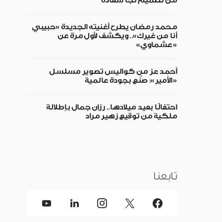
من تصميم نجا سعادة
محمد رمضان يطرح أغنيته الجديدة «حبيبي
أنا من غيرك».. ويكشف لأول مرة عن
«عشماوي»
أحمد عز من كواليس تصوير مسلسل
«الأمير»: صُنع بجودة عالمية
احتفالًا بعيد ميلادها.. رزان جمال بإطلالة
ملكية من توقيع زهير مراد
تابعنا