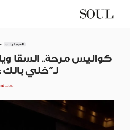
السينما والبث
كواليس مرحة.. السقا ويا
لـ”خلي بالك
الكاتب
نور