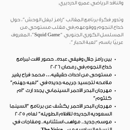
والناقد الرياضي عمرو الدرديري.
وتدور فكرة برنامج المقالب “رامز ليفل الوحش”، حول
خداع النجوم ووقوعهم في مقلب مستوحي من
المسلسل الكوري الجنوبي “Squid Game”، المعروف
عربيًا باسم “لعبة الحبار”.
بين رامز جلال وفيفي عبده.. حضور لافت لبرامج
خداع النجوم في رمضان 2026
مستوحى من أحداث حقيقية… محمد فراج يغير
ملامحه لتجسيد جريمة جديدة في “لعبة جهنم”
مهرجان البحر الأحمر السينمائي يجدد إرث “أم
كلثوم”
مهرجان البحر الأحمر يكشف عن برنامج “السينما
السعودية الجديدة للأفلام الطويلة” لعام 2025
موسم جديد.. مواهب استثنائية.. ومفاجآت في
النسخة السادسة من The Voice