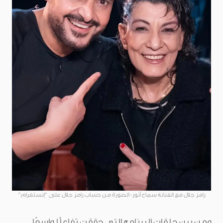
رامز جلال مع الفنانة سماح أنور- الصورة من حساب رامز جلال على “إنستغرام”
ومن بين حلقات البرنامج التي حققت تفاعلًا واسعًا