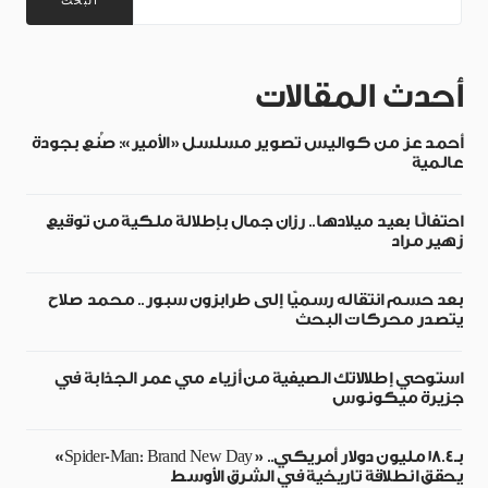
البحث
أحدث المقالات
أحمد عز من كواليس تصوير مسلسل «الأمير»: صُنع بجودة
عالمية
احتفالًا بعيد ميلادها.. رزان جمال بإطلالة ملكية من توقيع
زهير مراد
بعد حسم انتقاله رسميًا إلى طرابزون سبور.. محمد صلاح
يتصدر محركات البحث
استوحي إطلالاتك الصيفية من أزياء مي عمر الجذابة في
جزيرة ميكونوس
بـ18.4 مليون دولار أمريكي.. «Spider-Man: Brand New Day»
يحقق انطلاقة تاريخية في الشرق الأوسط