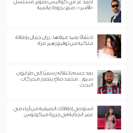
أحمد عز من كواليس تصوير مسلسل
«الأمير»: صُنع بجودة عالمية
احتفالًا بعيد ميلادها.. رزان جمال بإطلالة
ملكية من توقيع زهير مراد
بعد حسم انتقاله رسميًا إلى طرابزون
سبور.. محمد صلاح يتصدر محركات
البحث
استوحي إطلالاتك الصيفية من أزياء مي
عمر الجذابة في جزيرة ميكونوس