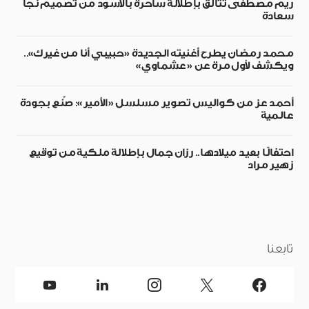
ريم مصطفى تتألق بإطلالة ساحرة بالأسود من تصميم نجا
سعادة
محمد رمضان يطرح أغنيته الجديدة «حبيبي أنا من غيرك»..
ويكشف لأول مرة عن «عشماوي»
أحمد عز من كواليس تصوير مسلسل «الأمير»: صُنع بجودة
عالمية
احتفالًا بعيد ميلادها.. رزان جمال بإطلالة ملكية من توقيع
زهير مراد
تابعنا