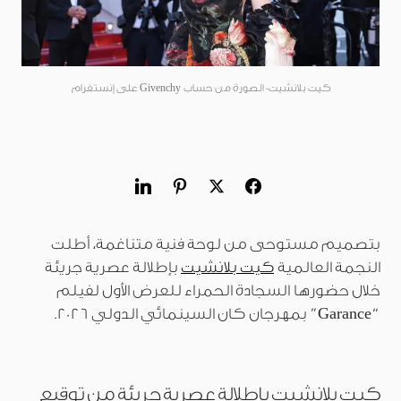
كيت بلانشيت- الصورة من حساب Givenchy على إنستغرام
بتصميم مستوحى من لوحة فنية متناغمة، أطلت
النجمة العالمية
كيت بلانشيت
بإطلالة عصرية جريئة
خلال حضورها السجادة الحمراء للعرض الأول لفيلم
“Garance” بمهرجان كان السينمائي الدولي 2026.
كيت بلانشيت بإطلالة عصرية جريئة من توقيع