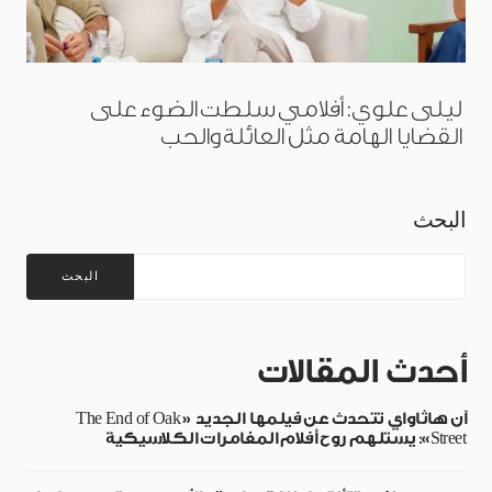
ليلى علوي: أفلامي سلطت الضوء على
القضايا الهامة مثل العائلة والحب
البحث
البحث
أحدث المقالات
آن هاثاواي تتحدث عن فيلمها الجديد «The End of Oak
Street»: يستلهم روح أفلام المغامرات الكلاسيكية