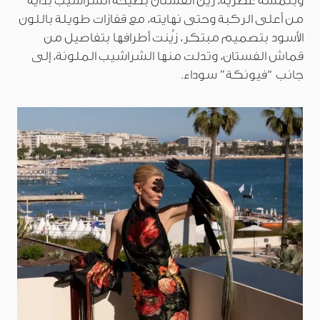
وبلمسة عصرية، زُين الفستان بصيحة الشراشيب بداية
من أعلى الركبة وحتى نهايته، مع قفازات طويلة باللون
الأسود بتصميم مبتكر، زُينت أطرافها بتفاصيل من
قماش الفستان، وتدلت منها الشراشيب الملونة، إلى
جانب “فيونكة” سوداء.