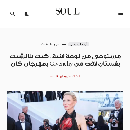
مايو 18, 2026
أيقونات سول
مستوحى من لوحة فنية.. كيت بلانشيت
بفستان لافت من Givenchy بمهرجان كان
الكاتب
نورهان طلعت