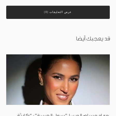
عرض التعليقات (0)
قد يعجبك أيضا
جهاد حسام الدين لـ”سول العربية”: “كارثة