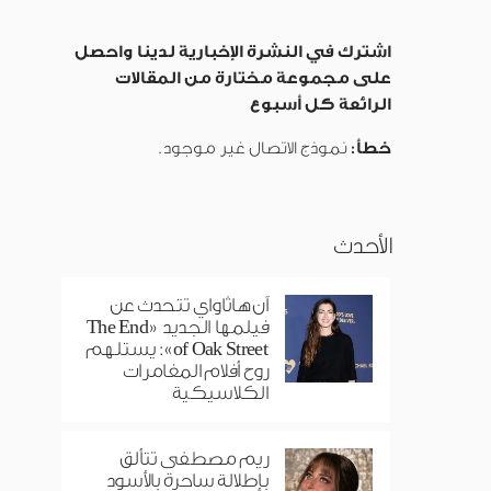
اشترك في النشرة الإخبارية لدينا واحصل
على مجموعة مختارة من المقالات
الرائعة كل أسبوع
خطأ:
نموذج الاتصال غير موجود.
الأحدث
آن هاثاواي تتحدث عن
فيلمها الجديد «The End
of Oak Street»: يستلهم
روح أفلام المغامرات
الكلاسيكية
ريم مصطفى تتألق
بإطلالة ساحرة بالأسود