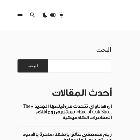
البحث
البحث
أحدث المقالات
آن هاثاواي تتحدث عن فيلمها الجديد «The
End of Oak Street»: يستلهم روح أفلام
المغامرات الكلاسيكية
ريم مصطفى تتألق بإطلالة ساحرة بالأسود