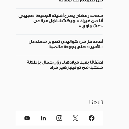
من تصميم نجا سعادة
محمد رمضان يطرح أغنيته الجديدة «حبيبي
أنا من غيرك».. ويكشف لأول مرة عن
«عشماوي»
أحمد عز من كواليس تصوير مسلسل
«الأمير»: صُنع بجودة عالمية
احتفالًا بعيد ميلادها.. رزان جمال بإطلالة
ملكية من توقيع زهير مراد
تابعنا