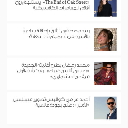
«The End of Oak Street»: يستلهم روح
أفلام المغامرات الكلاسيكية
ريم مصطفى تتألق بإطلالة ساحرة
بالأسود من تصميم نجا سعادة
محمد رمضان يطرح أغنيته الجديدة
«حبيبي أنا من غيرك».. ويكشف لأول
مرة عن «عشماوي»
أحمد عز من كواليس تصوير مسلسل
«الأمير»: صُنع بجودة عالمية