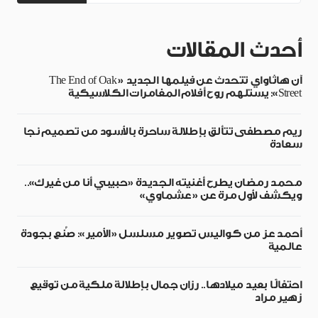
أحدث المقالات
آن هاثاواي تتحدث عن فيلمها الجديد «The End of Oak
Street»: يستلهم روح أفلام المغامرات الكلاسيكية
ريم مصطفى تتألق بإطلالة ساحرة بالأسود من تصميم نجا
سعادة
محمد رمضان يطرح أغنيته الجديدة «حبيبي أنا من غيرك»..
ويكشف لأول مرة عن «عشماوي»
أحمد عز من كواليس تصوير مسلسل «الأمير»: صُنع بجودة
عالمية
احتفالًا بعيد ميلادها.. رزان جمال بإطلالة ملكية من توقيع
زهير مراد