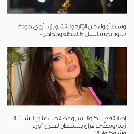
وسط أجواء من الإثارة والتشويق.. أروى جودة
تعود بمسلسل «للعدالة وجه آخر»
إصابة في الكواليس وقصة حب على الشاشة..
زينة ومحمد فراج يستعدان لطرح “ورد
وشوكولاتة”