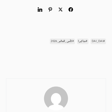
#DAI_DAI
#شاكيرا
#كأس_العالم_2026