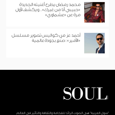
محمد رمضان يطرح أغنيته الجديدة
«حبيبي أنا من غيرك».. ويكشف لأول
مرة عن «عشماوي»
أحمد عز من كواليس تصوير مسلسل
«الأمير»: صُنع بجودة عالمية
"سول العربية" هي الصوت الرائد للفخامة والثقافة والتأثير في العالم