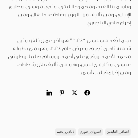
وياسمينا العبد، ومحمود الليثي، وندى موسى، وطارق
الإبياري، ومن تأليف مها الوزير وغادة عبد العال، ومن
إخراج هادي الباجوري.
بينما يُعد مسلسل “2024” هو آخر عمل تلفزيوني
قدمته نادين نجيم، وعرض عام 2024، وهو من بطولة
محمد الأحمد، ورفيق علي أحمد، ووسام صليبا، وطوني
عيسى، وكارمن لبس، وهو من تأليف بلال شحادات،
ومن إخراج فيليب أسمر.
#ظافر_العابدين
#مروان_خوري
#نادين_نجيم