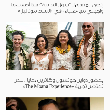
إنجي المقدم لـ “سول العربية”: هذا أصعب ما
واجهني مع «علياء» في «الست موناليزا»
بحضور دواين جونسون وكاثرين لاجايا.. لندن
تحتضن تجربة «The Moana Experience»