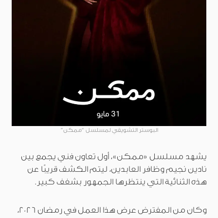
البوستر التشويقي لمسلسل “ممكن”
يشهد مسلسل «ممكن»، أول تعاون فني يجمع بين
نادين نجيم وظافر العابدين، ليتم الكشف قريبًا عن
هذه الثنائية التي ينتظرها الجمهور بشغف كبير.
وكان من المفترض عرض هذا العمل في رمضان 2026،