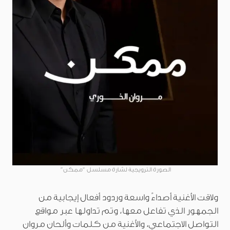
الصورة الترويجية لشارة مسلسل “ممكن”
ولاقت الأغنية أصداءً واسعة وردود أفعال إيجابية من
الجمهور الذي تفاعل معها، وتم تداولها عبر مواقع
التواصل الاجتماعي، والأغنية من كلمات وألحان مروان