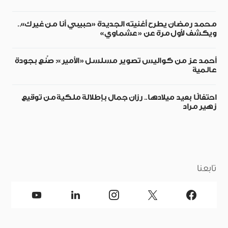
محمد رمضان يطرح أغنيته الجديدة «حبيبي أنا من غيرك»..
ويكشف لأول مرة عن «عشماوي»
أحمد عز من كواليس تصوير مسلسل «الأمير»: صُنع بجودة
عالمية
احتفالًا بعيد ميلادها.. رزان جمال بإطلالة ملكية من توقيع
زهير مراد
تابعنا