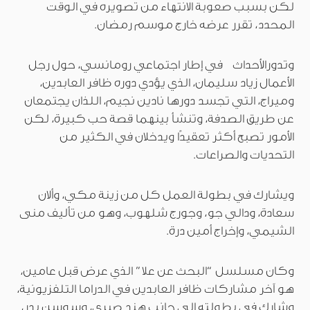
لكن بسبب صعوبة الانتهاء من تصويره في الوقت
المحدد، تقرر عرضه خارج موسم رمضان.
وتدورالأحداث في إطار اجتماعي رومانسي، حول رجل
الأعمال زياد سليمان، الذي يؤدي دوره ظافر العابدين،
وميراج، التي تجسد دورها نادين نجيم، اللذان يجتمعان
عن طريق الصدفة، وتنشأ بينهما قصة حب كبيرة، لكن
الأمور تصبح أكثر تعقيدًا ويدخلان في الكثير من
التحديات والصراعات.
ويشارك في بطولة العمل كل من زينة مكي، وألان
سعادة، ودالي جو، وجورج شلهوب، وهو من تأليف منى
الشيمي، وإخراج أمين درة.
وكان مسلسل “البحث عن علا” الذي عرض قبل عامين،
هو آخر مشاركات ظافر العابدين في الدراما التلفزيونية،
وشارك في بطولته إلى جانب هند صبري، وسوسن بدر،