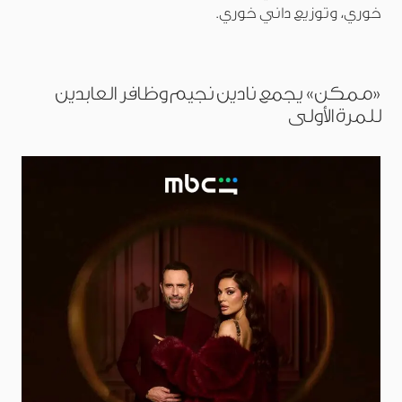
خوري، وتوزيع داني خوري.
«ممكن» يجمع نادين نجيم وظافر العابدين
للمرة الأولى