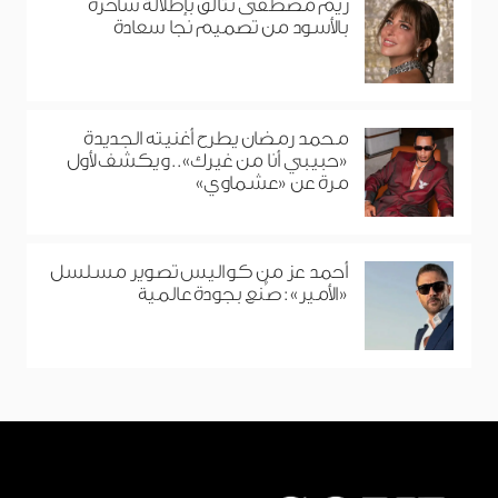
ريم مصطفى تتألق بإطلالة ساحرة
بالأسود من تصميم نجا سعادة
محمد رمضان يطرح أغنيته الجديدة
«حبيبي أنا من غيرك».. ويكشف لأول
مرة عن «عشماوي»
أحمد عز من كواليس تصوير مسلسل
«الأمير»: صُنع بجودة عالمية