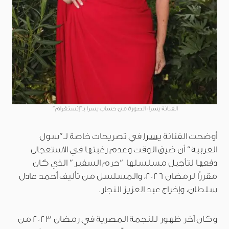
الفنانة يسرا- الصورة من حساب يسرا بـ”إنستغرام”
أوضحت الفنانة
يسرا
في تصريحات خاصة لـ”سول
العربية” أن ضيق الوقت وعدم رغبتها في الاستعجال
دفعها لتأجيل مسلسلها “حرم السفير” الذي كان
مقررًا لرمضان 2026، والمسلسل من تأليف أحمد عادل
سلطان، وإخراج عبد العزيز النجار.
وكان آخر ظهور للنجمة المصرية في رمضان 2023 من