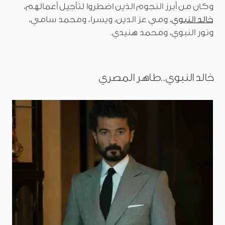
وكان من أبرز النجوم الذين اضطروا لتأجيل أعمالهم،
خالد النبوي
، ومي عز الدين، ويسرا، ومحمد سامي،
ونور النبوي، ومحمد هنيدي.
خالد النبوي..طاهر المصري