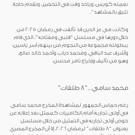
نعمله كويس، وياخد وقت في التحضير، ونقدم حاجة
تليق بالمشاهد”.
وكانت مي عز الدين قد تألقت في رمضان 2025 من
خلال دورها في مسلسل “قلبي ومفتاحه”، الذي قام
ببطولته مجموعة من النجوم من بينهم آسر ياسين،
وأشرف عبد الباقي، ومحمد دياب، وأحمد خالد صالح،
وهو من تأليف وإخراج تامر محسن.
محمد سامي ..”8 طلقات”
رغم حماس الجمهور لمشاهدة المخرج محمد سامي
في أولى تجاربه أمام الكاميرات كممثل بعد إعلانه عن
خوض أولى تجاربه في التمثيل من خلال مسلسل
بعنوان “8 طلقات” لرمضان 2026، إلا أن المخرج المصري