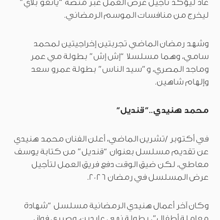
عاد ليؤكد تأجيل عرض العمل عبر منصة “يانغو بلاي”
ليخرج من منافسات الموسم الرمضاني.
وشهد رمضان الماضي تجربتين إخراجيتين لمحمد
سامي، وهما مسلسلا “إش إش” بطولة مي عمر
وماجد المصري، و”سيد الناس” بطولة عمرو سعد
وإلهام شاهين.
محمد هنيدي..”قنديل”
في أكتوبر /تشرين الماضي، أعلن الفنان محمد هنيدي
عن تقديم مسلسل بعنوان “قنديل” من كتابة يوسف
معاطي، لكن ضيق الوقت دفع فريق العمل لتأجيل
عرض المسلسل في رمضان 2026.
وكان آخر أعمال هنيدي الرمضانية مسلسل “شهادة
معاملة أطفال”، بطولة نهى عابدين، وصبري فواز،