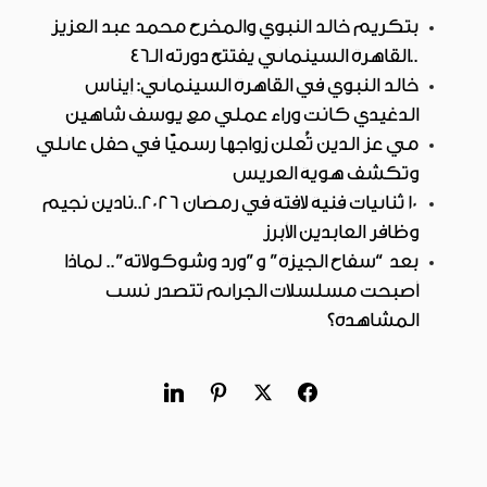
بتكريم خالد النبوي والمخرج محمد عبد العزيز
..القاهرة السينمائي يفتتح دورته الـ46
خالد النبوي في القاهرة السينمائي: إيناس
الدغيدي كانت وراء عملي مع يوسف شاهين
مي عز الدين تُعلن زواجها رسميًا في حفل عائلي
وتكشف هوية العريس
10 ثنائيات فنية لافتة في رمضان 2026..نادين نجيم
وظافر العابدين الأبرز
بعد “سفاح الجيزة” و”ورد وشوكولاتة”.. لماذا
أصبحت مسلسلات الجرائم تتصدر نسب
المشاهدة؟