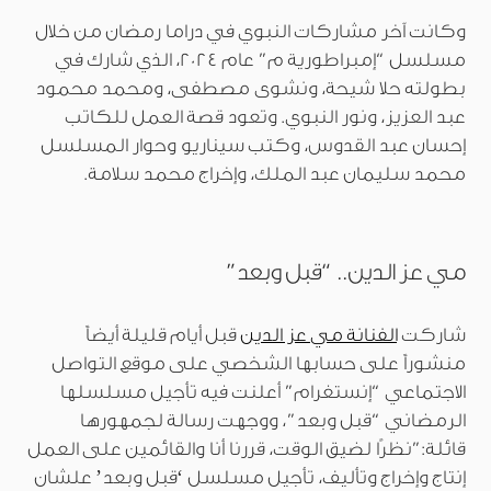
وكانت آخر مشاركات النبوي في دراما رمضان من خلال
مسلسل “إمبراطورية م” عام 2024، الذي شارك في
بطولته حلا شيحة، ونشوى مصطفى، ومحمد محمود
عبد العزيز، ونور النبوي. وتعود قصة العمل للكاتب
إحسان عبد القدوس، وكتب سيناريو وحوار المسلسل
محمد سليمان عبد الملك، وإخراج محمد سلامة.
مي عز الدين.. “قبل وبعد”
شاركت
الفنانة مي عز الدين
قبل أيام قليلة أيضاً
منشوراً على حسابها الشخصي على موقع التواصل
الاجتماعي “إنستغرام” أعلنت فيه تأجيل مسلسلها
الرمضاني “قبل وبعد”، ووجهت رسالة لجمهورها
قائلة:”نظرًا لضيق الوقت، قررنا أنا والقائمين على العمل
إنتاج وإخراج وتأليف، تأجيل مسلسل ‘قبل وبعد’ علشان