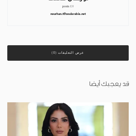
411 posts
nourhan.t@soularabia.net
عرض التعليقات (0)
قد يعجبك أيضا