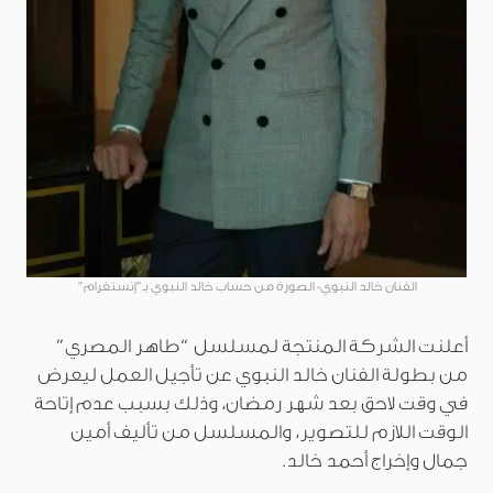
الفنان خالد النبوي- الصورة من حساب خالد النبوي بـ”إنستغرام”
أعلنت الشركة المنتجة لمسلسل “طاهر المصري”
من بطولة الفنان خالد النبوي عن تأجيل العمل ليعرض
في وقت لاحق بعد شهر رمضان، وذلك بسبب عدم إتاحة
الوقت اللازم للتصوير، والمسلسل من تأليف أمين
جمال وإخراج أحمد خالد.