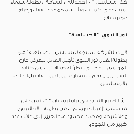
خلال مسلسل “1000 حمد لله ع السلامة”، بطولة شيماء
سيف ومي كساب، وتأليف محمد ذو الفقار، وإخراج
عمرو صلاح.
نور النبوي..”الحب لعبة”
قررت الشركة المنتجة لمسلسل “الحب لعبة” من
بطولة الفنان نور النبوي تأجيل العمل ليُعرض خارج
الموسم الرمضاني، نظرًا لعدم الانتهاء من كتابة
السيناريو وعدم الاستقرار على باقي التفاصيل الخاصة
بالمسلسل.
وشارك نور النبوي في دراما رمضان 2023 من خلال
مسلسل “إمبراطورية م” ، من بطولة خالد النبوي،
وحلا شيحة، ومحمد محمود عبد العزيز، إلى جانب عدد
كبير من النجوم.