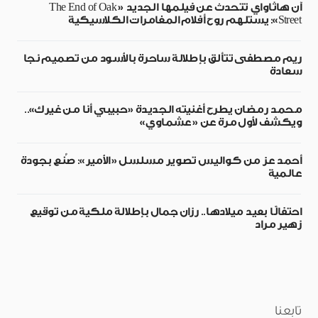
آن هاثاواي تتحدث عن فيلمها الجديد «The End of Oak
Street»: يستلهم روح أفلام المغامرات الكلاسيكية
ريم مصطفى تتألق بإطلالة ساحرة بالأسود من تصميم نجا
سعادة
محمد رمضان يطرح أغنيته الجديدة «حبيبي أنا من غيرك»..
ويكشف لأول مرة عن «عشماوي»
أحمد عز من كواليس تصوير مسلسل «الأمير»: صُنع بجودة
عالمية
احتفالًا بعيد ميلادها.. رزان جمال بإطلالة ملكية من توقيع
زهير مراد
تابعنا