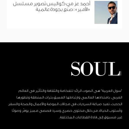
أحمد عز من كواليس تصوير مسلسل
«الأمير»: صُنع بجودة عالمية
"سول العربية" هي الصوت الرائد للفخامة والثقافة والتأثير في العالم
العربي. بامتدادها العالمي وارتباطها العميق بتراث المنطقة وتطورها
الحديث، نعيد صياغة السرديات في مجالات الموضة والأعمال والصحة والسفر
وأسلوب الحياة، من خلال محتوى حصري وسرد قصصي مميز يوفّر وصولًا
غير مسبوق إلى قادة القطاعات المختلفة.