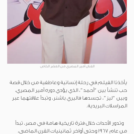
الفنان أمير المصري من العضر الخاص
يأخذنا الفيلم في رحلة إنسانية وعاطفية من خلال قصة
حب تنشأ بين “أحمد”، الذي يؤدي دوره أمير المصري،
وبين “ليز”، تجسدها فاليري باشنر، وتبدأ علاقتهما عبر
المراسلات البريدية.
وتدور الأحداث خلال فترة تاريخية هامة في مصر، تبدأ
من عام 1967 وحتى أواخر ثمانينيات القرن الماضي،