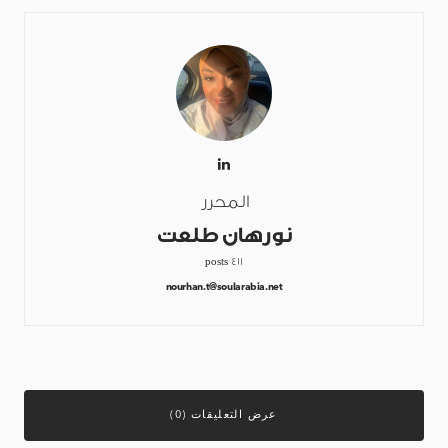
المحرر
نورهان طلعت
411 posts
nourhan.t@soularabia.net
عرض التعليقات (0)