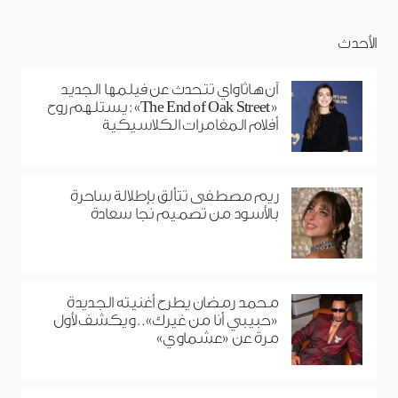
الأحدث
آن هاثاواي تتحدث عن فيلمها الجديد
«The End of Oak Street»: يستلهم روح
أفلام المغامرات الكلاسيكية
ريم مصطفى تتألق بإطلالة ساحرة
بالأسود من تصميم نجا سعادة
محمد رمضان يطرح أغنيته الجديدة
«حبيبي أنا من غيرك».. ويكشف لأول
مرة عن «عشماوي»