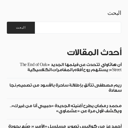
البحث
البحث
أحدث المقالات
آن هاثاواي تتحدث عن فيلمها الجديد «The End of Oak
Street»: يستلهم روح أفلام المغامرات الكلاسيكية
ريم مصطفى تتألق بإطلالة ساحرة بالأسود من تصميم نجا
سعادة
محمد رمضان يطرح أغنيته الجديدة «حبيبي أنا من غيرك»..
ويكشف لأول مرة عن «عشماوي»
أحمد عز من كواليس تصوير مسلسل «الأمير»: صُنع بجودة