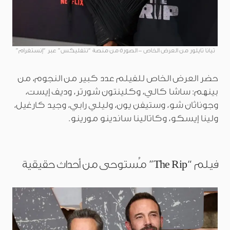
تيانا تايلور من العرض الخاص – الصورة من منصة “نتفليكس” عبر “إنستغرام”
حضر العرض الخاص للفيلم عدد كبير من النجوم، من
بينهم: ساشا كالي، وكلينتون شورتر، وديف إيست،
وجوناثان شو، وستيفن يون، وليلي رابي، وجيد كارغيل،
ولينا إيسكو، وكاتالينا ساندينو مورينو.
فيلم “The Rip” مُستوحى من أحداث حقيقية