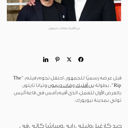
بن أفليك ومات ديمون
قبل عرضه رسميًا للجمهور، احتفل نجوم فيلم “The
Rip”، بطولة
بن أفليك
و
مات ديمون
وتيانا تايلور،
بالعرض الأول للعمل، الذي أقيم أمس في قاعة أليس
تولي بمدينة نيويورك.
جيد كارغيل وليلي رابي وساشا كالي في