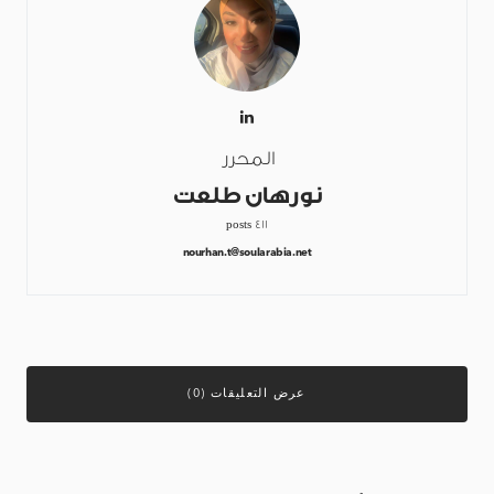
المحرر
نورهان طلعت
411 posts
nourhan.t@soularabia.net
عرض التعليقات (0)