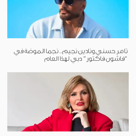
تامر حسني ونادين نجيم.. نجما الموضة في
“فاشون فاكتور” دبي لهذا العام