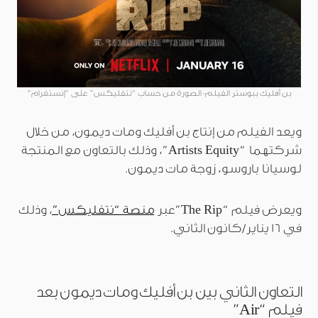
بن أفليك ببوستر الفيلم- الصورة من حساب “نتفليكس” على “إنستغرام”
ويعد الفيلم من إنتاج بن أفليك ومات ديمون، من خلال
شركتهما “Artists Equity”، وذلك بالتعاون مع المنتجة
لوسيانا باروسو، زوجة مات ديمون.
ويعرض فيلم “The Rip”عبر
منصة “نتفليكس”
، وذلك
في 16 يناير/كانون الثاني.
التعاون الثاني بين بن أفليك ومات ديمون بعد
فيلم “Air”