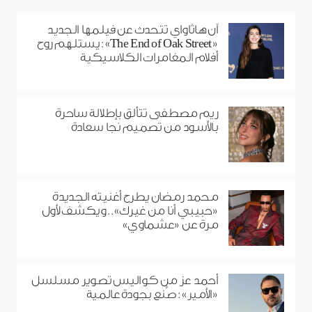
آن هاثاواي تتحدث عن فيلمها الجديد
«The End of Oak Street»: يستلهم روح
أفلام المغامرات الكلاسيكية
ريم مصطفى تتألق بإطلالة ساحرة
بالأسود من تصميم نجا سعادة
محمد رمضان يطرح أغنيته الجديدة
«حبيبي أنا من غيرك».. ويكشف لأول
مرة عن «عشماوي»
أحمد عز من كواليس تصوير مسلسل
«الأمير»: صُنع بجودة عالمية