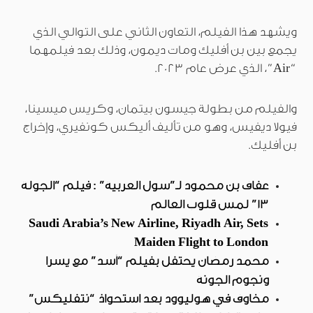
ويشهد هذا الفيلم، التعاون الثاني على التوالي الذي
يجمع بين بن أفليك ومات ديمون، وذلك بعد فيلمهما
“Air”، الذي عرض عام 2023.
والفيلم من بطولة جيسون بيتمان، وكريس ميسينا،
فيولا ديفيس، وهو من تأليف أليكس كونفيري، وإخراج
بن أفليك.
عفاف بن محمود لـ”سول العربية” : فيلم “الجولة
13” لمس قلوب العالم
Saudi Arabia’s New Airline, Riyadh Air, Sets
Maiden Flight to London
محمد رمضان يحتفل بفيلم “أسد” مع يسرا
ونجوم الجونة
مخاوف في هوليوود بعد استحواذ “نتفليكس”