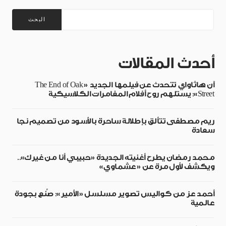
البحث
أحدث المقالات
آن هاثاواي تتحدث عن فيلمها الجديد «The End of Oak
Street»: يستلهم روح أفلام المغامرات الكلاسيكية
ريم مصطفى تتألق بإطلالة ساحرة بالأسود من تصميم نجا
سعادة
محمد رمضان يطرح أغنيته الجديدة «حبيبي أنا من غيرك»..
ويكشف لأول مرة عن «عشماوي»
أحمد عز من كواليس تصوير مسلسل «الأمير»: صُنع بجودة
عالمية