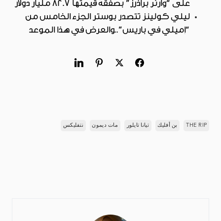
على “وارنر براذرز” بصفقة قيمتها 82.7 مليار دولار
ليلي كولينز تتصدر بوستر الجزء الخامس من
“إميلي في باريس”..والعرض في هذا الموعد
THE RIP
بن أفليك
تيانا تايلور
مات ديمون
نتفليكس