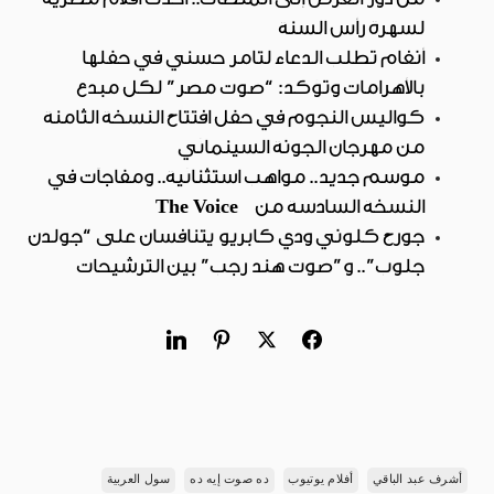
لسهرة رأس السنة
أنغام تطلب الدعاء لتامر حسني في حفلها
بالأهرامات وتؤكد: “صوت مصر” لكل مبدع
كواليس النجوم في حفل افتتاح النسخة الثامنة
من مهرجان الجونة السينمائي
موسم جديد.. مواهب استثنائية.. ومفاجآت في
النسخة السادسة من The Voice
جورج كلوني ودي كابريو يتنافسان على “جولدن
جلوب”.. و”صوت هند رجب” بين الترشيحات
أشرف عبد الباقي
أفلام يوتيوب
ده صوت إيه ده
سول العربية