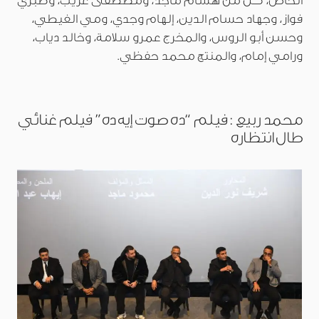
الخاص، كل من هشام ماجد، ومصطفى غريب، وصبري
فواز، وجهاد حسام الدين، إلهام وجدي، ومي الغيطي،
وحسن أبو الروس، والمخرج عمرو سلامة، وخالد دياب،
ورامي إمام، والمنتج محمد حفظي.
محمد ربيع : فيلم “ده صوت إيه ده” فيلم غنائي
طال انتظاره