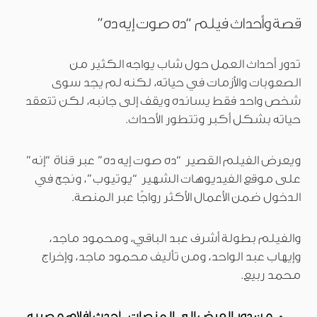
قصة وأحداث فيلم “ده صوت إيه ده”
تدور أحداث العمل حول شاب يواجه الكثير من
الصعوبات والأزمات في حياته، لكنه لم يجد سوى
شخص واحد فقط يسانده ويقف إلى جانبه، لكن تتعقد
حياته بشكل أكبر وتتطور الأحداث.
ويعرض الفيلم القصير “ده صوت إيه ده” عبر قناة “إنه”
على موقع الفيديوهات الشهير “يوتيوب”، ونجح في
الدخول ضمن الأعمال الأكثر رواجًا عبر المنصة.
والفيلم بطولة أشرف عبد الباقي، ومحمود ماجد،
وإيهاب عبد الواحد، ومن تأليف محمود ماجد، وإخراج
محمد ربيع.
من دور العرض إلى المنصات.. أحدث أفلام مصرية