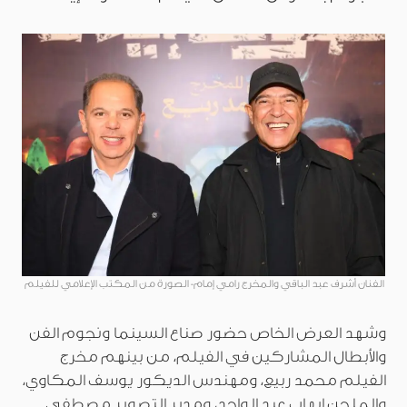
الفنان أشرف عبد الباقي والمخرج رامي إمام- الصورة من المكتب الإعلامي للفيلم
وشهد العرض الخاص حضور صناع السينما ونجوم الفن
والأبطال المشاركين في الفيلم، من بينهم مخرج
الفيلم محمد ربيع، ومهندس الديكور يوسف المكاوي،
والملحن إيهاب عبد الواحد، ومدير التصوير مصطفى