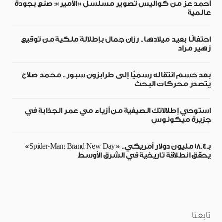
أحمد عز من كواليس تصوير مسلسل «الأمير»: صُنع بجودة
عالمية
احتفالًا بعيد ميلادها.. رزان جمال بإطلالة ملكية من توقيع
زهير مراد
بعد حسم انتقاله رسميًا إلى طرابزون سبور.. محمد صلاح
يتصدر محركات البحث
استوحي إطلالاتك الصيفية من أزياء مي عمر الجذابة في
جزيرة ميكونوس
بـ18.4 مليون دولار أمريكي.. «Spider-Man: Brand New Day»
يحقق انطلاقة تاريخية في الشرق الأوسط
تابعنا