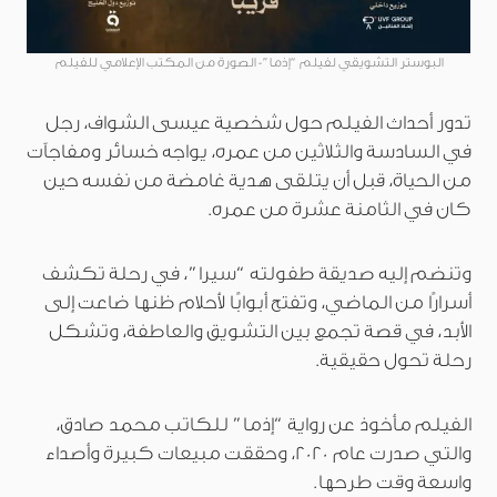
البوستر التشويقي لفيلم “إذما”- الصورة من المكتب الإعلامي للفيلم
تدور أحداث الفيلم حول شخصية عيسى الشواف، رجل
في السادسة والثلاثين من عمره، يواجه خسائر ومفاجآت
من الحياة، قبل أن يتلقى هدية غامضة من نفسه حين
كان في الثامنة عشرة من عمره.
وتنضم إليه صديقة طفولته “سيرا”، في رحلة تكشف
أسرارًا من الماضي، وتفتح أبوابًا لأحلام ظنها ضاعت إلى
الأبد، في قصة تجمع بين التشويق والعاطفة، وتشكل
رحلة تحول حقيقية.
الفيلم مأخوذ عن رواية “إذما” للكاتب محمد صادق،
والتي صدرت عام 2020، وحققت مبيعات كبيرة وأصداء
واسعة وقت طرحها.