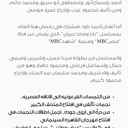
أحمد، وسماح أنور، ومصطفى أبو سريع، ومحمد حاتم،
ومن تأليف محمود عزت، وإخراج عمرو موسى.
أما الفنان أحمد داود، فيشارك في رمضان هذا العام
بمسلسل “بابا وماما جيران”، الذي يُعرض عبر قناة
“مصرMBC” ومنصة “شاهدMBC”.
والمسلسل من بطولة ميرنا جميل، وشيرين، وميمي
جمال، وإسماعيل فرغلي، ومحمود حافظ، وهو من
تأليف ولاء شريف ومحمد سليمان عبد الملك، وإخراج
محمود كريم.
من اللمسات الفرعونية إلى الأناقة العصرية..
نجمات تألقن في افتتاح المتحف الكبير
من درّة إلى أروى جودة.. أجمل إطلالات النجمات في
افتتاح مهرجان القاهرة السينمائي
في كواليس “عرض وطلب”.. سلمى أبوضيف