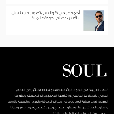
أحمد عز من كواليس تصوير مسلسل
«الأمير»: صُنع بجودة عالمية
"سول العربية" هي الصوت الرائد للفخامة والثقافة والتأثير في العالم
العربي. بامتدادها العالمي وارتباطها العميق بتراث المنطقة وتطورها
الحديث، نعيد صياغة السرديات في مجالات الموضة والأعمال والصحة والسفر
وأسلوب الحياة، من خلال محتوى حصري وسرد قصصي مميز يوفّر وصولًا
غير مسبوق إلى قادة القطاعات المختلفة.