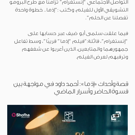
التواصل الاجتماعي “إنستغرام” تزامنًا مع طرح البرومو
التشويقي الأول للفيلم، وكتب :”إذما.. خطوة واحدة
تفصلنا عن الحلم”.
فيما علقت سلمى أبو ضيف عبر حسابها على
“إنستغرام”، قائلة:”فيلم “إذما” قريبًا”، وسط تفاعل
جمهورهما والمتابعين، الذين أعربوا عن شغفهم
وترقبهم لعرض الفيلم.
قصة وأحداث «إذما»: أحمد داود في مواجهة بين
قسوة الحاضر وأسرار الماضي