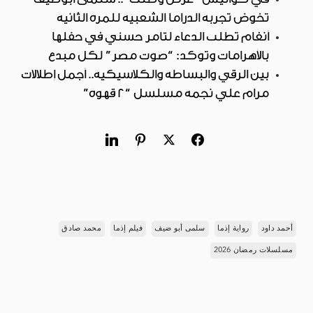
تخوض تجربة الدراما الشعبية للمرة الثانية
أنغام تطلب الدعاء لتامر حسني في حفلها
بالأهرامات وتؤكد: “صوت مصر” لكل مبدع
بين الرقي والبساطة والكلاسيكية.. أجمل إطلالات
مرام علي نجمة مسلسل “2 قهوة”
أحمد داود
رواية إذما
سلمى أبو ضيف
فيلم إذما
محمد صادق
مسلسلات رمضان 2026