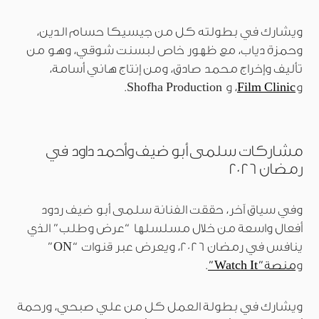
ويشارك في بطولته كل من جيسيكا حسام الدين،
وحمزة دياب، مع ظهور خاص لبسنت شوقي، وهو من
تأليف وإخراج محمد صادق، ومن إنتاج هاني أسامة،
و
Film Clinic
، و Shofha Production.
مشاركات سلمى أبو ضيف وأحمد داود في
رمضان 2026
وفي سياق آخر، حققت الفنانة سلمى أبو ضيف ردود
أفعال واسعة من خلال مسلسلها “عرض وطلب” الذي
ينافس في رمضان 2026، ويعرض عبر قنوات “ON”
و
منصة”Watch It”
.
ويشارك في بطولة العمل كل من علي صبحي، ورحمة