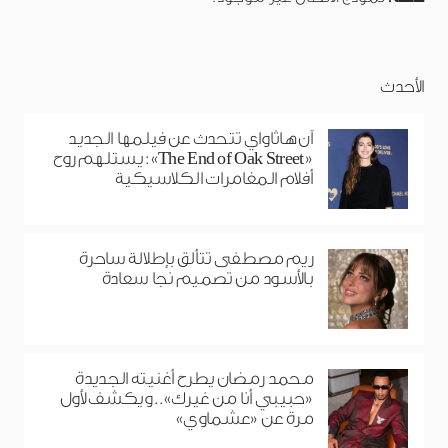
الأحدث
آن هاثاواي تتحدث عن فيلمها الجديد
«The End of Oak Street»: يستلهم روح
أفلام المغامرات الكلاسيكية
ريم مصطفى تتألق بإطلالة ساحرة
بالأسود من تصميم نجا سعادة
محمد رمضان يطرح أغنيته الجديدة
«حبيبي أنا من غيرك».. ويكشف لأول
مرة عن «عشماوي»