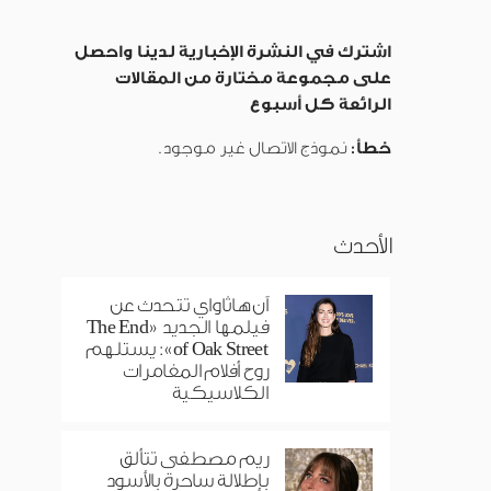
اشترك في النشرة الإخبارية لدينا واحصل
على مجموعة مختارة من المقالات
الرائعة كل أسبوع
خطأ:
نموذج الاتصال غير موجود.
الأحدث
آن هاثاواي تتحدث عن
فيلمها الجديد «The End
of Oak Street»: يستلهم
روح أفلام المغامرات
الكلاسيكية
ريم مصطفى تتألق
بإطلالة ساحرة بالأسود