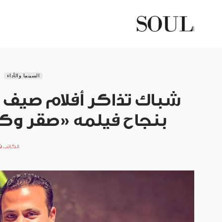
السينما والأداء
بنجاح فيلمه «صقر وكنا
الكاتب
ن