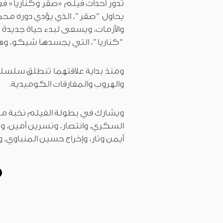
تدور أحداث فيلم «صقر وكناريا» ف
يحاول “صقر”، الذي يؤدي دوره محمد
والأزمات، ويسعى لبدء حياة جديدة 
“كناريا”، التي يجسدها شيكو، و
ومنذ بداية علاقتهما تنطلق سلسلة 
والهروب والمفارقات الكوميدية.
ويشارك في بطولة الفيلم نخبة من ا
السكري، وانتصار، ونسرين أمين، 
أيمن وتار، وإخراج حسين المنباوي،