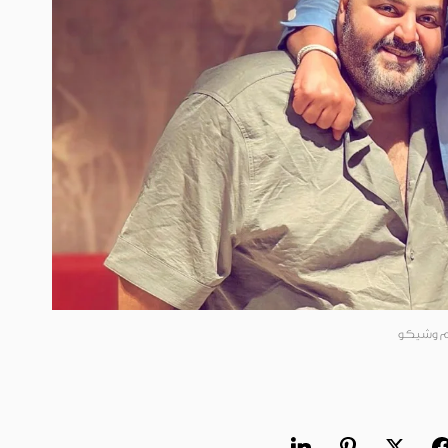
م وشيكو