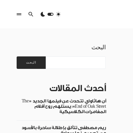
البحث
البحث
أحدث المقالات
آن هاثاواي تتحدث عن فيلمها الجديد «The
End of Oak Street»: يستلهم روح أفلام
المغامرات الكلاسيكية
ريم مصطفى تتألق بإطلالة ساحرة بالأسود