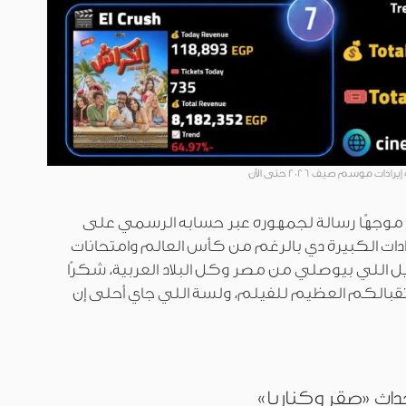
رادات موسم صيف 2026 حتى الآن
ه موجهًا رسالة لجمهوره عبر حسابه الرسمي على
إيرادات الكبيرة دي بالرغم من كأس العالم وامتحانات
ل اللي بيوصلي من مصر وكل البلاد العربية، شكرًا
قبالكم العظيم للفيلم، ولسة اللي جاي أحلى إن
داث «صقر وكناريا»