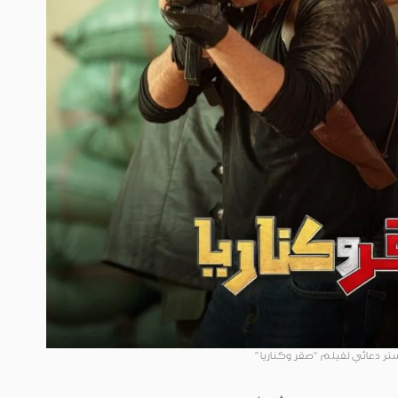
تر دعائي لفيلم “صقر وكناريا”