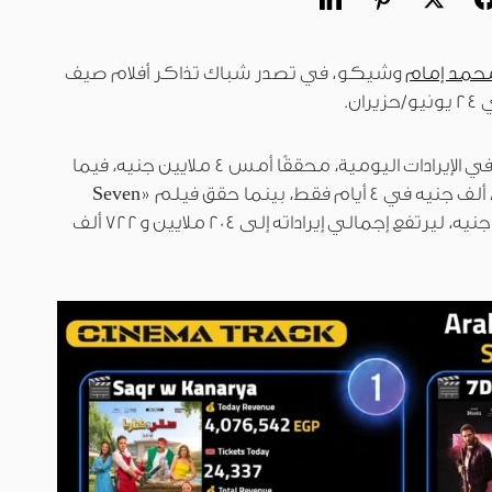
حمد إمام
وشيكو، في تصدر شباك تذاكر أفلام صيف
واعتلى الفيلم قمة شباك التذاكر في الإيرادات اليومية، محققًا أمس 4 ملايين جنيه، فيما
بلغ إجمالي إيراداته 20 مليونًا و875 ألف جنيه في 4 أيام فقط، بينما حقق فيلم «Seven
Dogs» بتحقيق 2 مليون و638 ألف جنيه، ليرتفع إجمالي إيراداته إلى 204 ملايين و722 ألف