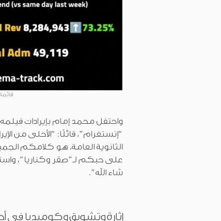
قائمة إي
واحتفل محمد إمام بإيرادات فيلم
“إنستغرام”، قائلًا: “الأحلى من ال
الثانوية العامة، هو كلامكم الجمي
على حبكم لـ”صقر وكناريا”، واست
شاء الله”.
إثارة وتشويق وكوميديا في أح