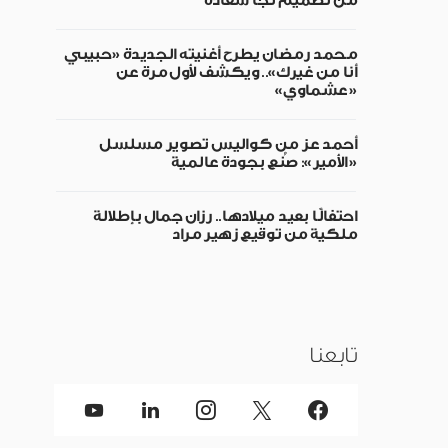
من تصميم نجا سعادة
محمد رمضان يطرح أغنيته الجديدة «حبيبي
أنا من غيرك».. ويكشف لأول مرة عن
«عشماوي»
أحمد عز من كواليس تصوير مسلسل
«الأمير»: صُنع بجودة عالمية
احتفالًا بعيد ميلادها.. رزان جمال بإطلالة
ملكية من توقيع زهير مراد
تابعنا