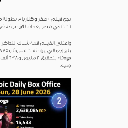
نجح
فيلم «صقر وكناريا»
، بطولة
م
2026 في مصر بعد انطلاق عرضه في 24 يونيو/حزيران.
جنيه.