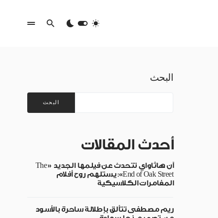
البحث
البحث
أحدث المقالات
آن هاثاواي تتحدث عن فيلمها الجديد «The
End of Oak Street»: يستلهم روح أفلام
المغامرات الكلاسيكية
ريم مصطفى تتألق بإطلالة ساحرة بالأسود