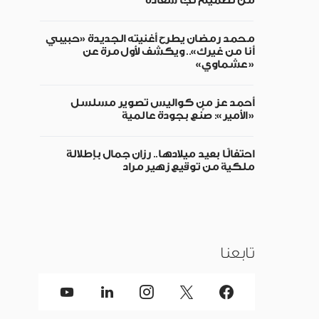
من تصميم نجا سعادة
محمد رمضان يطرح أغنيته الجديدة «حبيبي
أنا من غيرك».. ويكشف لأول مرة عن
«عشماوي»
أحمد عز من كواليس تصوير مسلسل
«الأمير»: صُنع بجودة عالمية
احتفالًا بعيد ميلادها.. رزان جمال بإطلالة
ملكية من توقيع زهير مراد
تابعنا