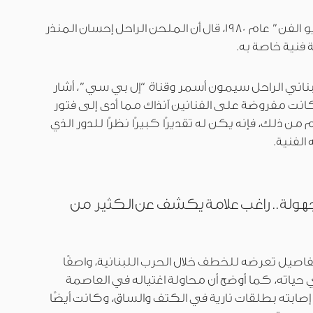
وعن مشاركته في برنامج “استوديو الفن” عام 1980، قال أن الملحن الراحل إحسان المنذر
 فنية خاصة به.
لبناني الراحل سيمون أسمر وقناة “إل بي سي”، أشار
كانت مفروضة على الفنانين آنذاك مما أدى إلى فتور
من ذلك، فإنه يكن له تقديرًا كبيرًا نظرًا للدور الذي
الفنية.
جهولة.. راغب علامة يكشف عن الكثير من
اصيل تعرضه للخطف خلال الحرب اللبنانية، واصفًا
ي حياته، كما أوضح أن محاولة اغتياله في العاصمة
ام 1998 تسببت في إصابته بطلقات نارية في الكتف والساق، وكانت أيضًا