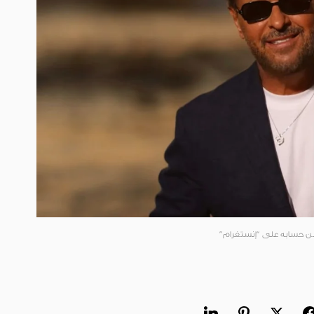
 من حسابه على “إنستغرام”