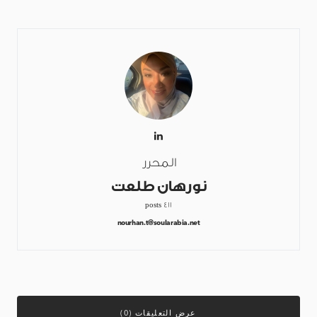
المحرر
نورهان طلعت
411 posts
nourhan.t@soularabia.net
عرض التعليقات (0)