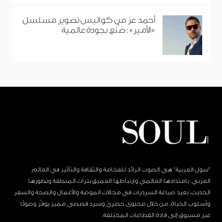
أحمد عز من كواليس تصوير مسلسل
«الأمير»: صُنع بجودة عالمية
"سول العربية" هي الصوت الرائد للفخامة والثقافة والتأثير في العالم
العربي. بامتدادها العالمي وارتباطها العميق بتراث المنطقة وتطورها
الحديث، نعيد صياغة السرديات في مجالات الموضة والأعمال والصحة والسفر
وأسلوب الحياة، من خلال محتوى حصري وسرد قصصي مميز يوفّر وصولًا
غير مسبوق إلى قادة القطاعات المختلفة.