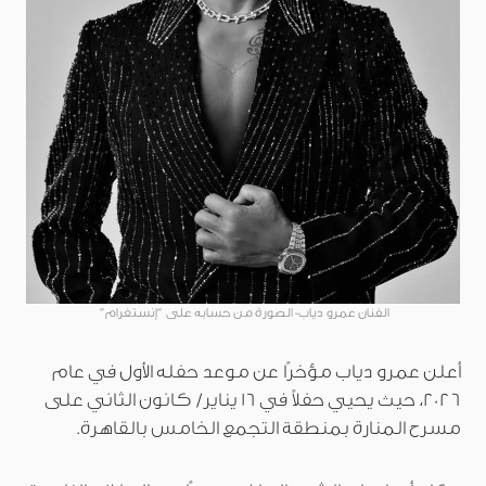
الفنان عمرو دياب- الصورة من حسابه على “إنستغرام”
أعلن عمرو دياب مؤخرًا عن موعد حفله الأول في عام
2026، حيث يحيي حفلاً في 16 يناير/ كانون الثاني على
مسرح المنارة بمنطقة التجمع الخامس بالقاهرة.