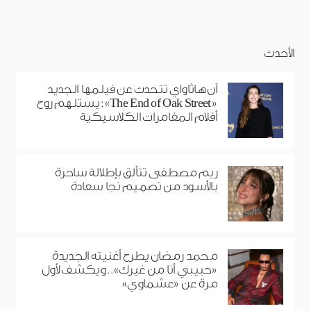
الأحدث
آن هاثاواي تتحدث عن فيلمها الجديد
«The End of Oak Street»: يستلهم روح
أفلام المغامرات الكلاسيكية
ريم مصطفى تتألق بإطلالة ساحرة
بالأسود من تصميم نجا سعادة
محمد رمضان يطرح أغنيته الجديدة
«حبيبي أنا من غيرك».. ويكشف لأول
مرة عن «عشماوي»