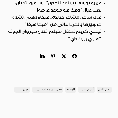
عمرو يوسف يستعد لتحدي”السلم والثعبان-
لعب عيال” وهذا هو موعد عرضه!
غلاف ساحر، مشاعر جديدة.. هيفاء وهبي تشوق
جمهورها بالجزء الثاني من “ميجا هيفا”
نيللي كريم تحتفل بفيلم افتتاح مهرجان الجونة
“هابي بيرث داي”
أخبار الفن
ألبوم ابتدينا
الهضبة
حفل عمرو دياب بيروت
عمرو دياب