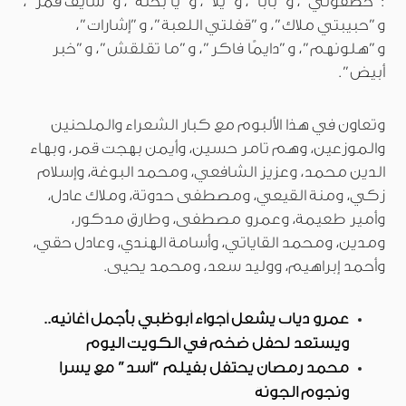
:”خطفوني”، و”بابا”، و”يلا”، و”يا بخته”، و”شايف قمر”،
و”حبيبتي ملاك”، و”قفلتي اللعبة”، و”إشارات”،
و”هلونهم”، و”دايمًا فاكر”، و”ما تقلقش”، و”خبر
أبيض”.
وتعاون في هذا الألبوم مع كبار الشعراء والملحنين
والموزعين، وهم تامر حسين، وأيمن بهجت قمر، وبهاء
الدين محمد، وعزيز الشافعي، ومحمد البوغة، وإسلام
زكي، ومنة القيعي، ومصطفى حدوتة، وملاك عادل،
وأمير طعيمة، وعمرو مصطفى، وطارق مدكور،
ومدين، ومحمد القاياتي، وأسامة الهندي، وعادل حقي،
وأحمد إبراهيم، ووليد سعد، ومحمد يحيى.
عمرو دياب يشعل أجواء أبوظبي بأجمل أغانيه..
ويستعد لحفل ضخم في الكويت اليوم
محمد رمضان يحتفل بفيلم “أسد” مع يسرا
ونجوم الجونة