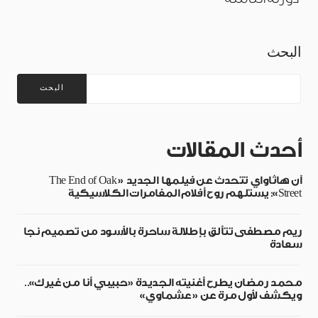
البحث
البحث
أحدث المقالات
آن هاثاواي تتحدث عن فيلمها الجديد «The End of Oak
Street»: يستلهم روح أفلام المغامرات الكلاسيكية
ريم مصطفى تتألق بإطلالة ساحرة بالأسود من تصميم نجا
سعادة
محمد رمضان يطرح أغنيته الجديدة «حبيبي أنا من غيرك»..
ويكشف لأول مرة عن «عشماوي»