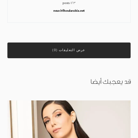
123 posts
nour.h@soularabia.net
عرض التعليقات (0)
قد يعجبك أيضا