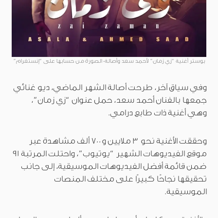
بوستر أغنية “زي زمان” لأحمد سعد وأصالة- الصورة من حسابها على “إنستغرام”
وفي سياق آخر، طرحت أصالة الشهر الماضي، ديو غنائي
جمعها بالفنان أحمد سعد، حمل عنوان “زي زمان”،
وهي أغنية ذات طابع درامي.
وحققت الأغنية نحو 3 ملايين و700 ألف مشاهدة عبر
موقع الفيديوهات الشهير “يوتيوب”، واحتلت المرتبة 91
ضمن قائمة أفضل الفيديوهات الموسيقية، إلى جانب
تحقيقها نجاحًا كبيرًا على مختلف المنصات
الموسيقية.