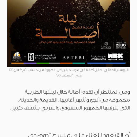
البوستر الدعائي لحفل أصالة في موسم الرياض- الصورة من حساب شركة روتانا
على “إنستغرام”
ومن المنتظر أن تقدم أصالة خلال ليلتها الطربية
مجموعة من أنجح وأشهر أغانيها، القديمة والحديثة،
التي يترقبها الجمهور السعودي والعربي بشغف كبير.
أصالة تعود للغناء على مسرح “دوم دي