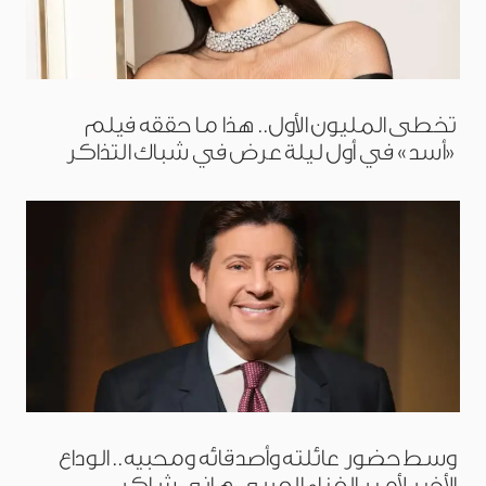
تخطى المليون الأول.. هذا ما حققه فيلم
«أسد» في أول ليلة عرض في شباك التذاكر
وسط حضور عائلته وأصدقائه ومحبيه.. الوداع
الأخير لأمير الغناء العربي هاني شاكر