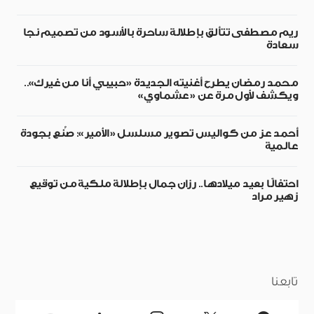
ريم مصطفى تتألق بإطلالة ساحرة بالأسود من تصميم نجا
سعادة
محمد رمضان يطرح أغنيته الجديدة «حبيبي أنا من غيرك»..
ويكشف لأول مرة عن «عشماوي»
أحمد عز من كواليس تصوير مسلسل «الأمير»: صُنع بجودة
عالمية
احتفالًا بعيد ميلادها.. رزان جمال بإطلالة ملكية من توقيع
زهير مراد
تابعنا