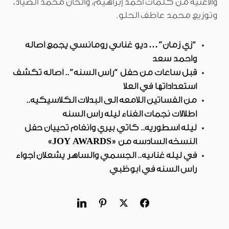
والأغنية من كلمات أحمد إبراهيم، وألحان محمد الصياد،
وتوزيع محمد عاطف الحلو.
“زي زمان”… ديو غنائي رومانسي يجمع أصالة
وأحمد سعد
قبل ساعات من حفل “رأس السنة”.. أصالة تكشف
استعداداتها في العلا
من الفساتين اللامعة إلى البدلات الكلاسيكية..
إطلالات نجمات الغناء ليلة رأس السنة
ليلة أسطورية.. كاتي بيري وأنغام تحييان حفل
النسخة السادسة من «JOY AWARDS»
في ليلة غنائية.. الجسمي والساهر يشعلان أجواء
رأس السنة في أبوظبي