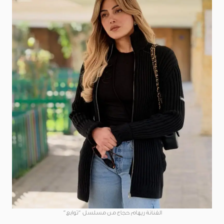
الفنانة ريهام حجاج من مسلسل “توابع”