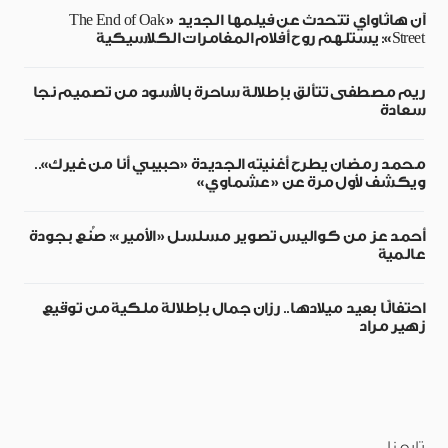
آن هاثاواي تتحدث عن فيلمها الجديد «The End of Oak
Street»: يستلهم روح أفلام المغامرات الكلاسيكية
ريم مصطفى تتألق بإطلالة ساحرة بالأسود من تصميم نجا
سعادة
محمد رمضان يطرح أغنيته الجديدة «حبيبي أنا من غيرك»..
ويكشف لأول مرة عن «عشماوي»
أحمد عز من كواليس تصوير مسلسل «الأمير»: صُنع بجودة
عالمية
احتفالًا بعيد ميلادها.. رزان جمال بإطلالة ملكية من توقيع
زهير مراد
تابعنا