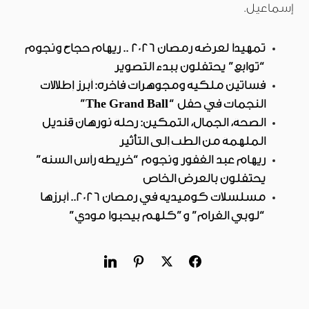
إسماعيل.
تمهيداً لعرضه رمضان 2026 .. ريهام حجاج ونجوم
“توابع” يحتفلون ببدء التصوير
فساتين ملكية ومجوهرات فاخرة: أبرز إطلالات
النجمات في حفل “The Grand Ball”
الصحة، الجمال، التمكين: رحلة نورهان قنديل
الملهمة من الطب إلى التأثير
ريهام عبد الغفور ونجوم “خريطة رأس السنة”
يحتفلون بالعرض الخاص
مسلسلات كوميدية في رمضان 2026.. أبرزها
“لوبي الغرام” و”كلهم بيحبوا مودي”