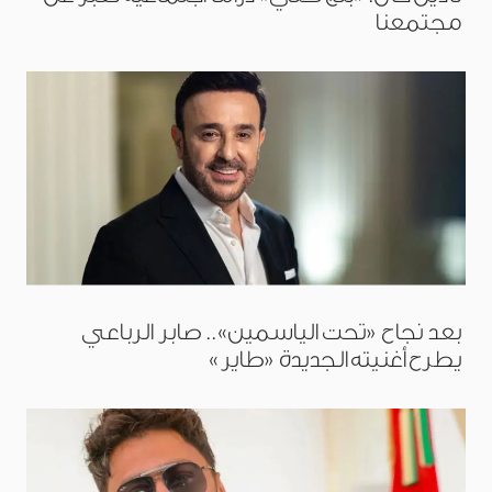
مجتمعنا
بعد نجاح «تحت الياسمين».. صابر الرباعي
يطرح أغنيته الجديدة «طاير»