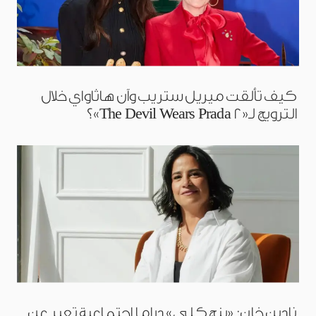
كيف تألقت ميريل ستريب وآن هاثاواي خلال
الترويج لـ«The Devil Wears Prada 2»؟
نادين خان: «بنج كلي» دراما اجتماعية تعبر عن