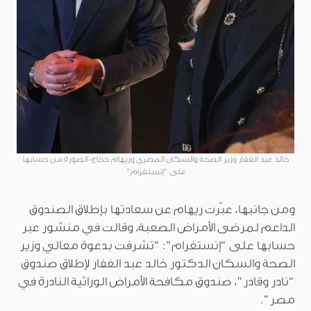
خالد عبد الغفار وزير الصحة والسكان المصري وريهام حجاج- الصورة من حسابها
على “إنستغرام”
ومن جانبها، عبّرت ريهام عن سعادتها بإطلاق الصندوق
الداعم لمرضى الأمراض الصعبة، وقالت في منشور عبر
حسابها على “إنستغرام”: “تشرفت بدعوة معالي وزير
الصحة والسكان الدكتور خالد عبد الغفار لإطلاق صندوق
“نادر وقادر”، صندوق مكافحة الأمراض الوراثية النادرة في
مصر”.