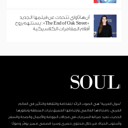
آن هاثاواي تتحدث عن فيلمها الجديد
«The End of Oak Street»: يستلهم روح
أفلام المغامرات الكلاسيكية
"سول العربية" هي الصوت الرائد للفخامة والثقافة والتأثير في العالم
العربي. بامتدادها العالمي وارتباطها العميق بتراث المنطقة وتطورها
الحديث، نعيد صياغة السرديات في مجالات الموضة والأعمال والصحة والسفر
وأسلوب الحياة، من خلال محتوى حصري وسرد قصصي مميز يوفّر وصولًا