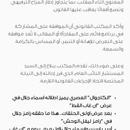
المعنوي أثناء المقلب، بما يتجاوز إطار المزاح الترفيهي
وتصبح أفعالًا يعاقب عليها القانون.
وأكد المكتب القانوني أن الموافقة على المشاركة
في برنامج قائم على المفاجأة أو المقالب لا تُعد موافقة
على التعرض للإهانة أو التنمر، أو المساس بالكرامة
والسمعة.
وعلى ضوء ذلك، تقدم المكتب ببلاغ إلى السيد
المستشار النائب العام، الذي قرر إحالته إلى النيابة
المختصة لاتخاذ الإجراءات القانونية اللازمة.
“الكاجوال” العصري يميز إطلالة أسماء جلال في
عرض “إن غاب القط”
بعد عرض أولى الحلقات.. هذا ما حققه رامز جلال
في “رامز ليفل الوحش”
آسر ياسين وأسماء جلال لأول مرة.. برومو “إن غاب