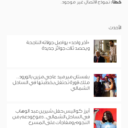
خطأ:
نموذج الاتصال غير موجود.
الأحدث
«آخر واحد» يواصل جولاته الناجحة
ويحصد ثلاث جوائز جديدة
بفستان ميرميد عاجي مزين بالورود..
ملك قورة تحتفل بخطبتها في الساحل
الشمالي
أبرز كواليس حفل شيرين عبد الوهاب
في الساحل الشمالي.. دموع ودعم من
النجوم ومفاجآت على المسرح