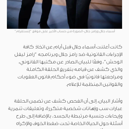
أسماء جلال ورامز جلال- الصورة من حساب الأخير على موقع “إنستغرام”
كانت أعلنت أسماء جلال قبل أيام عن اتخاذ كافة
الإجراءات القانونية ضد رامز جلال وبرنامجه “رامز ليفل
الوحش”، وفقًا للبيان الصادر عن مكتبها القانوني،
والذي كشف عن قيامه بتفريغ الحلقة الكاملة
ومراجعتها قانونيًا في ضوء أحكام قانون العقوبات
والقوانين المنظمة للإعلام.
وأشار البيان، إلى أن الفحص كشف عن تضمن الحلقة
عبارات سب وإهانات شخصية متكررة، وتعليقات تنمرية
وإيحاءات جنسية مرتبطة بالجسد، بالإضافة إلى طرح
أسئلة حول الحياة الخاصة تحت ضغط الخوف والإكراه