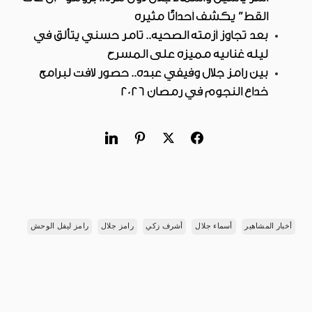
القط” يكشف أحداثًا مثيرة
بعد تجاوز أزمته الصحية.. تامر حسني يتألق في
ليلة غنائية مميزة على المسرح
بين رامز جلال وفيفي عبده.. حضور لافت لبرامج
خداع النجوم في رمضان 2026
أخبار المشاهير
أسماء جلال
أشرف زكي
رامز جلال
رامز ليفل الوحش