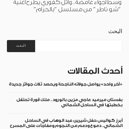
وسط أجواء غامضة.. وائل كفوري يطرح أغنية
“شو ناطر” من مسلسل “بالحرام”
البحث
البحث
أحدث المقالات
«آخر واحد» يواصل جولاته الناجحة ويحصد ثلاث جوائز جديدة
بفستان ميرميد عاجي مزين بالورود.. ملك قورة تحتفل
بخطبتها في الساحل الشمالي
أبرز كواليس حفل شيرين عبد الوهاب في الساحل
الشمالي.. دموع ودعم من النجوم ومفاجآت على المسرح