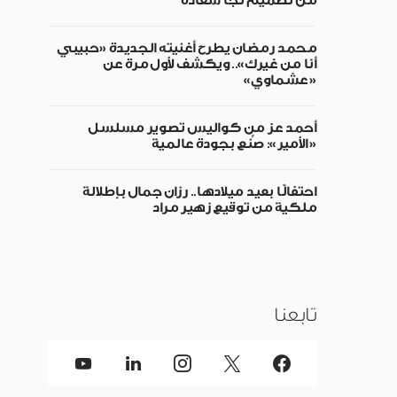
من تصميم نجا سعادة
محمد رمضان يطرح أغنيته الجديدة «حبيبي
أنا من غيرك».. ويكشف لأول مرة عن
«عشماوي»
أحمد عز من كواليس تصوير مسلسل
«الأمير»: صُنع بجودة عالمية
احتفالًا بعيد ميلادها.. رزان جمال بإطلالة
ملكية من توقيع زهير مراد
تابعنا