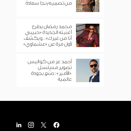
من تصميم نجا سعادة
محمد رمضان يطرح
أغنيته الجديدة «حبيبي
أنا من غيرك».. ويكشف
لأول مرة عن «عشماوي»
أحمد عز من كواليس
تصوير مسلسل
«الأمير»: صُنع بجودة
عالمية