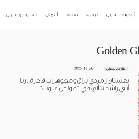
أيقونات سول
ترفيه
ثقافة
أعمال
استوديو سول
Golden Gl
يناير 13, 2026
إطلالات مختارة
بفستان زمردي براق ومجوهرات فاخرة.. ريا
أبي راشد تتألق في “غولدن غلوب”