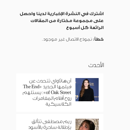
اشترك في النشرة الإخبارية لدينا واحصل
على مجموعة مختارة من المقالات
الرائعة كل أسبوع
خطأ:
نموذج الاتصال غير موجود.
الأحدث
آن هاثاواي تتحدث عن
فيلمها الجديد «The End
of Oak Street»: يستلهم
روح أفلام المغامرات
الكلاسيكية
ريم مصطفى تتألق
بإطلالة ساحرة بالأسود