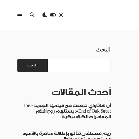
البحث
البحث
أحدث المقالات
آن هاثاواي تتحدث عن فيلمها الجديد «The
End of Oak Street»: يستلهم روح أفلام
المغامرات الكلاسيكية
ريم مصطفى تتألق بإطلالة ساحرة بالأسود