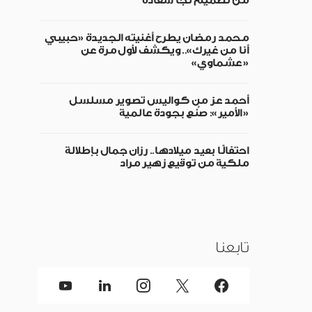
من تصميم نجا سعادة
محمد رمضان يطرح أغنيته الجديدة «حبيبي
أنا من غيرك».. ويكشف لأول مرة عن
«عشماوي»
أحمد عز من كواليس تصوير مسلسل
«الأمير»: صُنع بجودة عالمية
احتفالًا بعيد ميلادها.. رزان جمال بإطلالة
ملكية من توقيع زهير مراد
تابعنا