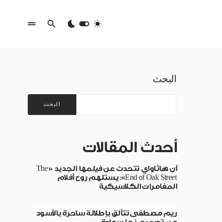
البحث
البحث
أحدث المقالات
آن هاثاواي تتحدث عن فيلمها الجديد «The
End of Oak Street»: يستلهم روح أفلام
المغامرات الكلاسيكية
ريم مصطفى تتألق بإطلالة ساحرة بالأسود