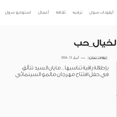
أيقونات سول
ترفيه
ثقافة
أعمال
استوديو سول
الخيال_حب
أبريل 12, 2026
إطلالات مختارة
بإطلالة راقية تناسبها.. مايان السيد تتألق
في حفل افتتاح مهرجان مالمو السينمائي