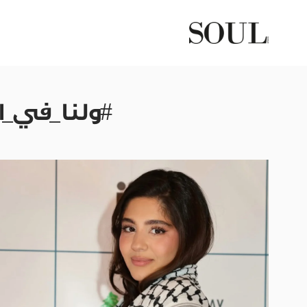
#ولنا_في_