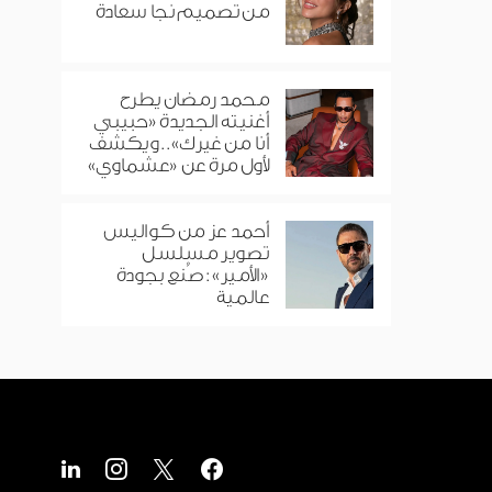
من تصميم نجا سعادة
محمد رمضان يطرح
أغنيته الجديدة «حبيبي
أنا من غيرك».. ويكشف
لأول مرة عن «عشماوي»
أحمد عز من كواليس
تصوير مسلسل
«الأمير»: صُنع بجودة
عالمية