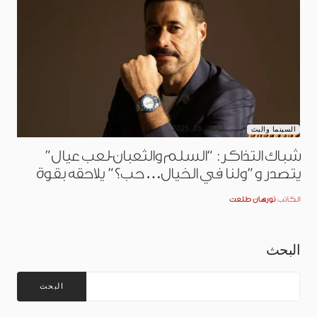
نوفمبر 26, 2025
السينما والبث
شباك التذاكر: “السلم والثعبان-لعب عيال”
يتصدر و”ولنا في الخيال… حب؟” يلاحقه بقوة
الكاتب
نورهان طلعت
البحث
البحث