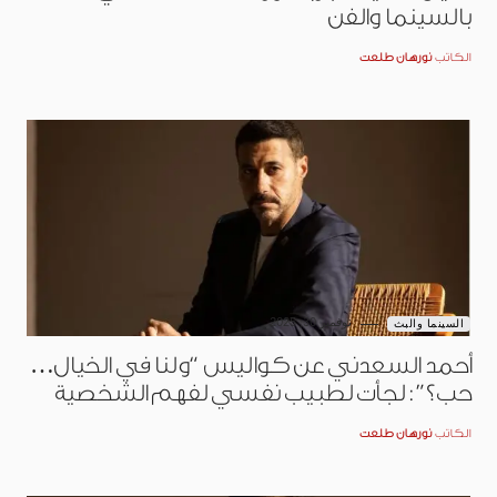
بالسينما والفن
الكاتب
نورهان طلعت
نوفمبر 30, 2025
السينما والبث
أحمد السعدني عن كواليس “ولنا في الخيال…
حب؟”: لجأت لطبيب نفسي لفهم الشخصية
الكاتب
نورهان طلعت