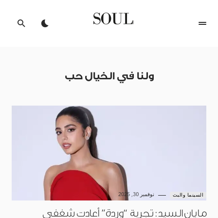
ولنا في الخيال حب
نوفمبر 30, 2025
السينما والبث
مايان السيد: تجربة “وردة” أعادت شغفي