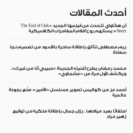
أحدث المقالات
آن هاثاواي تتحدث عن فيلمها الجديد «The End of Oak
Street»: يستلهم روح أفلام المغامرات الكلاسيكية
ريم مصطفى تتألق بإطلالة ساحرة بالأسود من تصميم نجا
سعادة
محمد رمضان يطرح أغنيته الجديدة «حبيبي أنا من غيرك»..
ويكشف لأول مرة عن «عشماوي»
أحمد عز من كواليس تصوير مسلسل «الأمير»: صُنع بجودة
عالمية
احتفالًا بعيد ميلادها.. رزان جمال بإطلالة ملكية من توقيع
زهير مراد