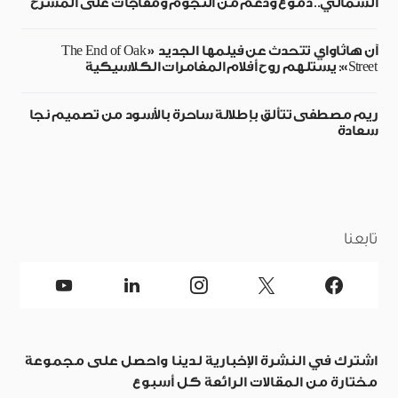
الشمالي.. دموع ودعم من النجوم ومفاجآت على المسرح
آن هاثاواي تتحدث عن فيلمها الجديد «The End of Oak
Street»: يستلهم روح أفلام المغامرات الكلاسيكية
ريم مصطفى تتألق بإطلالة ساحرة بالأسود من تصميم نجا
سعادة
تابعنا
اشترك في النشرة الإخبارية لدينا واحصل على مجموعة
مختارة من المقالات الرائعة كل أسبوع