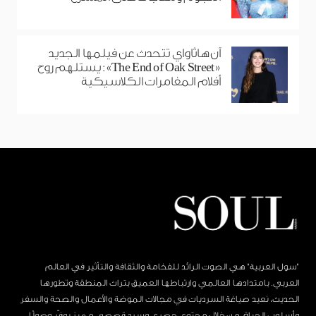
آن هاثاواي تتحدث عن فيلمها الجديد
«The End of Oak Street»: يستلهم روح
أفلام المغامرات الكلاسيكية
"سول العربية" هي الصوت الرائد للفخامة والثقافة والتأثير في العالم
العربي. بامتدادها العالمي وارتباطها العميق بتراث المنطقة وتطورها
الحديث، نعيد صياغة السرديات في مجالات الموضة والأعمال والصحة والسفر
وأسلوب الحياة، من خلال محتوى حصري وسرد قصصي مميز يوفّر وصولًا