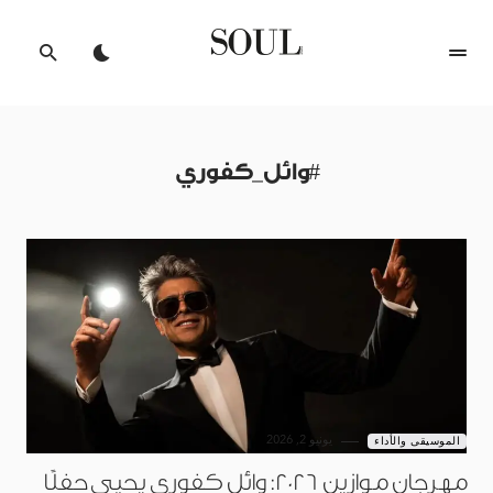
#وائل_كفوري
يونيو 2, 2026
الموسيقى والأداء
مهرجان موازين 2026: وائل كفوري يحيي حفلًا