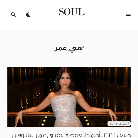
#مي_عمر
أبريل 29, 2026
السينما والبث
صيف 2026.. أحمد العوضي ومي عمر يشوقان