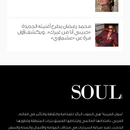
محمد رمضان يطرح أغنيته الجديدة
«حبيبي أنا من غيرك».. ويكشف لأول
مرة عن «عشماوي»
"سول العربية" هي الصوت الرائد للفخامة والثقافة والتأثير في العالم
العربي. بامتدادها العالمي وارتباطها العميق بتراث المنطقة وتطورها
الحديث، نعيد صياغة السرديات في مجالات الموضة والأعمال والصحة والسفر