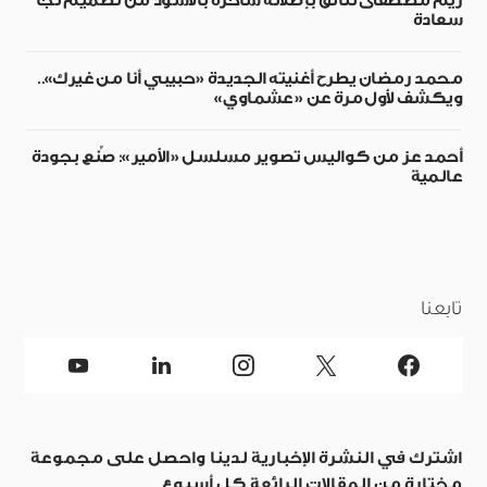
ريم مصطفى تتألق بإطلالة ساحرة بالأسود من تصميم نجا
سعادة
محمد رمضان يطرح أغنيته الجديدة «حبيبي أنا من غيرك»..
ويكشف لأول مرة عن «عشماوي»
أحمد عز من كواليس تصوير مسلسل «الأمير»: صُنع بجودة
عالمية
تابعنا
اشترك في النشرة الإخبارية لدينا واحصل على مجموعة
مختارة من المقالات الرائعة كل أسبوع