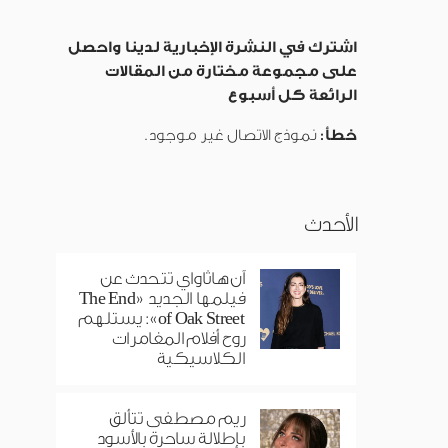
اشترك في النشرة الإخبارية لدينا واحصل
على مجموعة مختارة من المقالات
الرائعة كل أسبوع
خطأ:
نموذج الاتصال غير موجود.
الأحدث
آن هاثاواي تتحدث عن
فيلمها الجديد «The End
of Oak Street»: يستلهم
روح أفلام المغامرات
الكلاسيكية
ريم مصطفى تتألق
بإطلالة ساحرة بالأسود