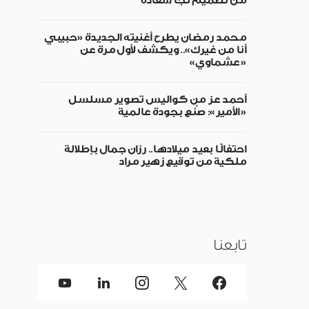
من تصميم نجا سعادة
محمد رمضان يطرح أغنيته الجديدة «حبيبي
أنا من غيرك».. ويكشف لأول مرة عن
«عشماوي»
أحمد عز من كواليس تصوير مسلسل
«الأمير»: صُنع بجودة عالمية
احتفالًا بعيد ميلادها.. رزان جمال بإطلالة
ملكية من توقيع زهير مراد
تابعنا