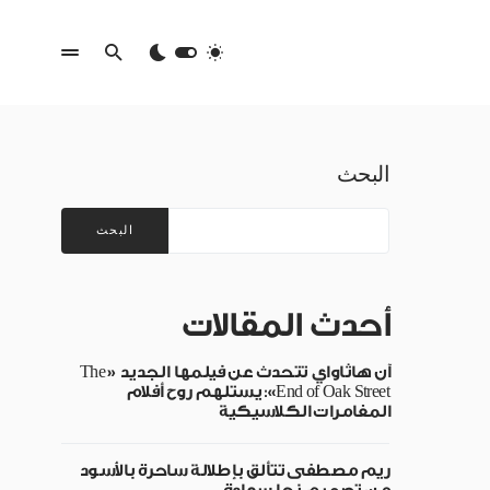
البحث
البحث
أحدث المقالات
آن هاثاواي تتحدث عن فيلمها الجديد «The
End of Oak Street»: يستلهم روح أفلام
المغامرات الكلاسيكية
ريم مصطفى تتألق بإطلالة ساحرة بالأسود