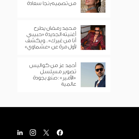
من تصميم نجا سعادة
محمد رمضان يطرح
أغنيته الجديدة «حبيبي
أنا من غيرك».. ويكشف
لأول مرة عن «عشماوي»
أحمد عز من كواليس
تصوير مسلسل
«الأمير»: صُنع بجودة
عالمية