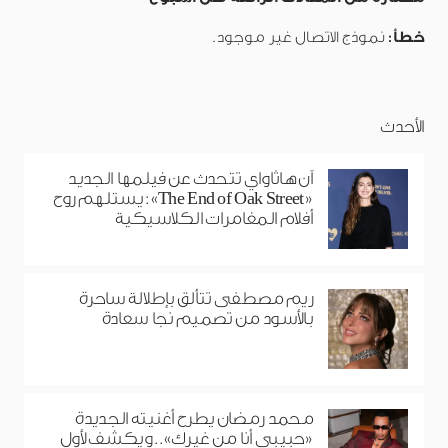
خطأ:
نموذج الاتصال غير موجود.
الأحدث
آن هاثاواي تتحدث عن فيلمها الجديد
«The End of Oak Street»: يستلهم روح
أفلام المغامرات الكلاسيكية
ريم مصطفى تتألق بإطلالة ساحرة
بالأسود من تصميم نجا سعادة
محمد رمضان يطرح أغنيته الجديدة
«حبيبي أنا من غيرك».. ويكشف لأول