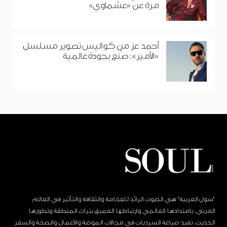
مرة عن «عشماوي»
أحمد عز من كواليس تصوير مسلسل
«الأمير»: صُنع بجودة عالمية
"سول العربية" هي الصوت الرائد للفخامة والثقافة والتأثير في العالم
العربي. بامتدادها العالمي وارتباطها العميق بتراث المنطقة وتطورها
الحديث، نعيد صياغة السرديات في مجالات الموضة والأعمال والصحة والسفر