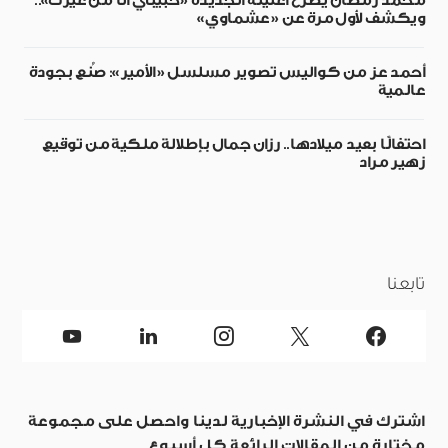
محمد رمضان يطرح أغنيته الجديدة «حبيبي أنا من غيرك»..
ويكشف لأول مرة عن «عشماوي»
أحمد عز من كواليس تصوير مسلسل «الأمير»: صُنع بجودة
عالمية
احتفالًا بعيد ميلادها.. رزان جمال بإطلالة ملكية من توقيع
زهير مراد
تابعنا
اشترك في النشرة الإخبارية لدينا واحصل على مجموعة
مختارة من المقالات الرائعة كل أسبوع