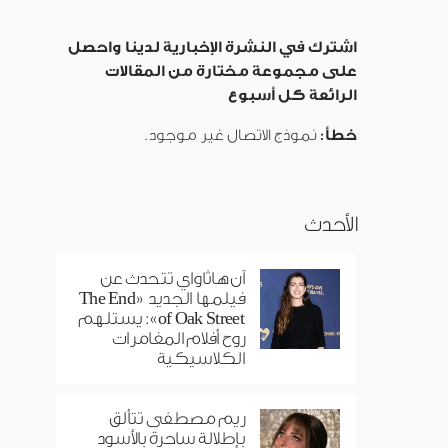
اشترك في النشرة الإخبارية لدينا واحصل
على مجموعة مختارة من المقالات
الرائعة كل أسبوع
خطأ:
نموذج الاتصال غير موجود.
الأحدث
آن هاثاواي تتحدث عن
فيلمها الجديد «The End
of Oak Street»: يستلهم
روح أفلام المغامرات
الكلاسيكية
ريم مصطفى تتألق
بإطلالة ساحرة بالأسود