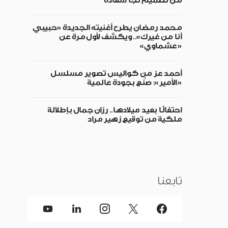
من تصميم نجا سعادة
محمد رمضان يطرح أغنيته الجديدة «حبيبي
أنا من غيرك».. ويكشف لأول مرة عن
«عشماوي»
أحمد عز من كواليس تصوير مسلسل
«الأمير»: صُنع بجودة عالمية
احتفالًا بعيد ميلادها.. رزان جمال بإطلالة
ملكية من توقيع زهير مراد
تابعنا