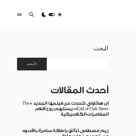
البحث
البحث
أحدث المقالات
آن هاثاواي تتحدث عن فيلمها الجديد «The
End of Oak Street»: يستلهم روح أفلام
المغامرات الكلاسيكية
ريم مصطفى تتألق بإطلالة ساحرة بالأسود