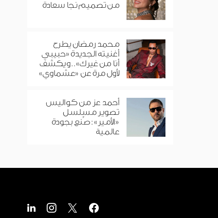
من تصميم نجا سعادة
محمد رمضان يطرح
أغنيته الجديدة «حبيبي
أنا من غيرك».. ويكشف
لأول مرة عن «عشماوي»
أحمد عز من كواليس
تصوير مسلسل
«الأمير»: صُنع بجودة
عالمية