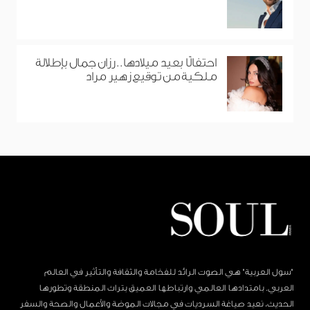
احتفالًا بعيد ميلادها.. رزان جمال بإطلالة
ملكية من توقيع زهير مراد
"سول العربية" هي الصوت الرائد للفخامة والثقافة والتأثير في العالم
العربي. بامتدادها العالمي وارتباطها العميق بتراث المنطقة وتطورها
الحديث، نعيد صياغة السرديات في مجالات الموضة والأعمال والصحة والسفر