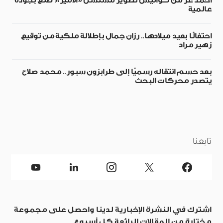
أحمد عز من كواليس تصوير مسلسل «الأمير»: صُنع بجودة
عالمية
احتفالًا بعيد ميلادها.. رزان جمال بإطلالة ملكية من توقيع
زهير مراد
بعد حسم انتقاله رسميًا إلى طرابزون سبور.. محمد صلاح
يتصدر محركات البحث
تابعنا
اشترك في النشرة الإخبارية لدينا واحصل على مجموعة
مختارة من المقالات الرائعة كل أسبوع