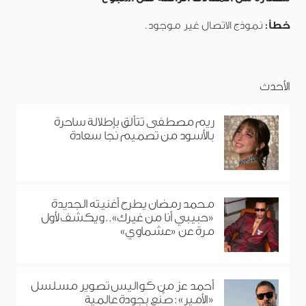
خطأ:
نموذج الاتصال غير موجود.
الأحدث
ريم مصطفى تتألق بإطلالة ساحرة
بالأسود من تصميم نجا سعادة
محمد رمضان يطرح أغنيته الجديدة
«حبيبي أنا من غيرك».. ويكشف لأول
مرة عن «عشماوي»
أحمد عز من كواليس تصوير مسلسل
«الأمير»: صُنع بجودة عالمية