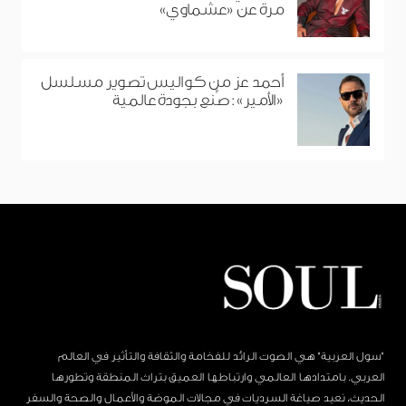
مرة عن «عشماوي»
أحمد عز من كواليس تصوير مسلسل
«الأمير»: صُنع بجودة عالمية
"سول العربية" هي الصوت الرائد للفخامة والثقافة والتأثير في العالم
العربي. بامتدادها العالمي وارتباطها العميق بتراث المنطقة وتطورها
الحديث، نعيد صياغة السرديات في مجالات الموضة والأعمال والصحة والسفر