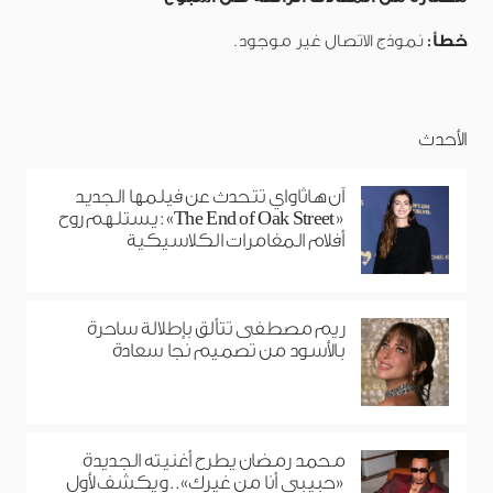
خطأ:
نموذج الاتصال غير موجود.
الأحدث
آن هاثاواي تتحدث عن فيلمها الجديد
«The End of Oak Street»: يستلهم روح
أفلام المغامرات الكلاسيكية
ريم مصطفى تتألق بإطلالة ساحرة
بالأسود من تصميم نجا سعادة
محمد رمضان يطرح أغنيته الجديدة
«حبيبي أنا من غيرك».. ويكشف لأول