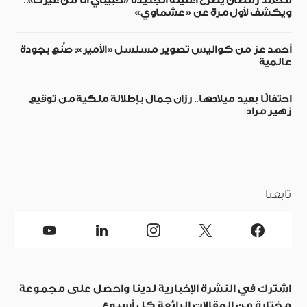
محمد رمضان يطرح أغنيته الجديدة «حبيبي أنا من غيرك»..
ويكشف لأول مرة عن «عشماوي»
أحمد عز من كواليس تصوير مسلسل «الأمير»: صُنع بجودة
عالمية
احتفالًا بعيد ميلادها.. رزان جمال بإطلالة ملكية من توقيع
زهير مراد
تابعنا
اشترك في النشرة الإخبارية لدينا واحصل على مجموعة
مختارة من المقالات الرائعة كل أسبوع