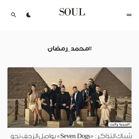
#محمد_رمضان
يونيو 1, 2026
السينما والبث
شباك التذاكر: «Seven Dogs» يواصل الزحف نحو