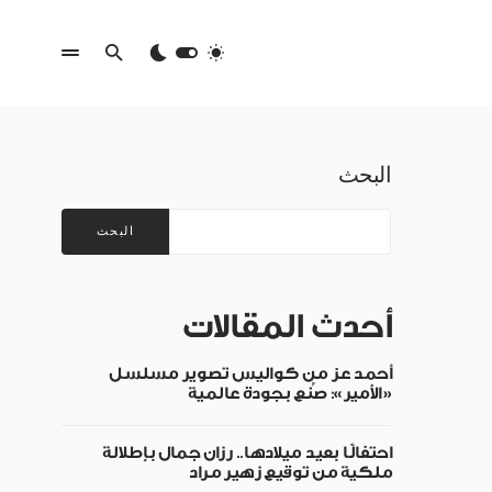
البحث
البحث
أحدث المقالات
أحمد عز من كواليس تصوير مسلسل
«الأمير»: صُنع بجودة عالمية
احتفالًا بعيد ميلادها.. رزان جمال بإطلالة
ملكية من توقيع زهير مراد