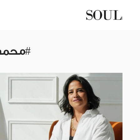
#محمد