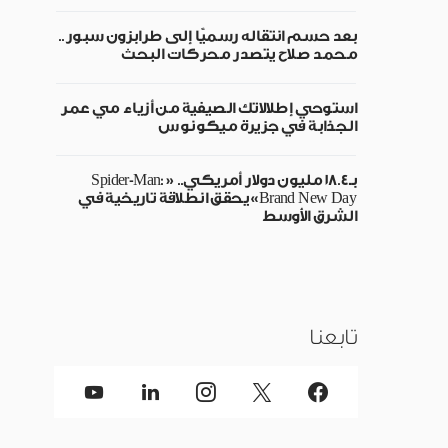
بعد حسم انتقاله رسميًا إلى طرابزون سبور..
محمد صلاح يتصدر محركات البحث
استوحي إطلالاتك الصيفية من أزياء مي عمر
الجذابة في جزيرة ميكونوس
بـ18.4 مليون دولار أمريكي.. «Spider-Man:
Brand New Day» يحقق انطلاقة تاريخية في
الشرق الأوسط
تابعنا