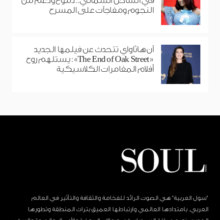
في الساحل الشمالي.. دموع ودعم من
النجوم ومفاجآت على المسرح
آن هاثاواي تتحدث عن فيلمها الجديد
«The End of Oak Street»: يستلهم روح
أفلام المغامرات الكلاسيكية
"سول العربية" هي الصوت الرائد للفخامة والثقافة والتأثير في العالم
العربي. بامتدادها العالمي وارتباطها العميق بتراث المنطقة وتطورها