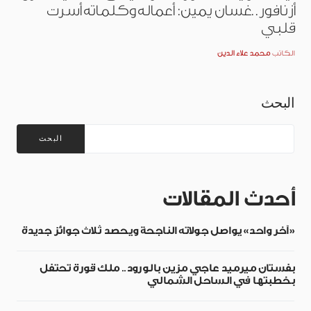
أزنافور..غسان يمين: أعماله وكلماته أسرت
قلبي
الكاتب
محمد علاء الدين
البحث
البحث
أحدث المقالات
«آخر واحد» يواصل جولاته الناجحة ويحصد ثلاث جوائز جديدة
بفستان ميرميد عاجي مزين بالورود.. ملك قورة تحتفل
بخطبتها في الساحل الشمالي