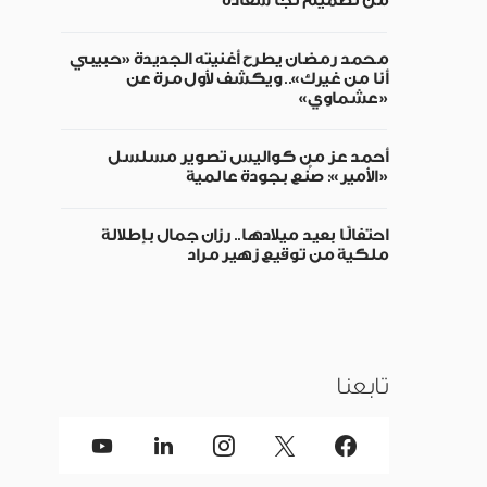
من تصميم نجا سعادة
محمد رمضان يطرح أغنيته الجديدة «حبيبي
أنا من غيرك».. ويكشف لأول مرة عن
«عشماوي»
أحمد عز من كواليس تصوير مسلسل
«الأمير»: صُنع بجودة عالمية
احتفالًا بعيد ميلادها.. رزان جمال بإطلالة
ملكية من توقيع زهير مراد
تابعنا