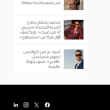
من تصميم نجا سعادة
محمد رمضان يطرح
أغنيته الجديدة «حبيبي
أنا من غيرك».. ويكشف
لأول مرة عن «عشماوي»
أحمد عز من كواليس
تصوير مسلسل
«الأمير»: صُنع بجودة
عالمية