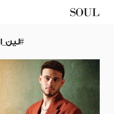
#لين_ا