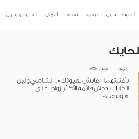
أيقونات سول
ترفيه
ثقافة
أعمال
استوديو سول
لحايك
يونيو 3, 2026
تريند
بأغنيتهما «عايش لعيونك».. الشامي ولين
الحايك يدخلان قائمة الأكثر رواجًا على
«يوتيوب»