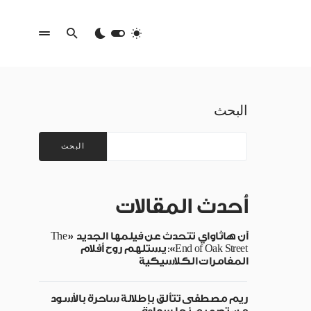
البحث
البحث
أحدث المقالات
آن هاثاواي تتحدث عن فيلمها الجديد «The
End of Oak Street»: يستلهم روح أفلام
المغامرات الكلاسيكية
ريم مصطفى تتألق بإطلالة ساحرة بالأسود