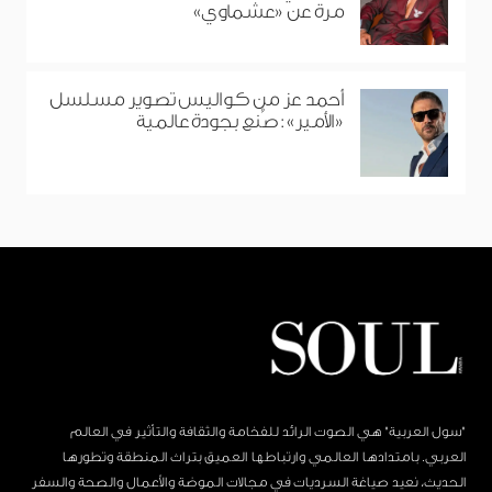
مرة عن «عشماوي»
أحمد عز من كواليس تصوير مسلسل
«الأمير»: صُنع بجودة عالمية
"سول العربية" هي الصوت الرائد للفخامة والثقافة والتأثير في العالم
العربي. بامتدادها العالمي وارتباطها العميق بتراث المنطقة وتطورها
الحديث، نعيد صياغة السرديات في مجالات الموضة والأعمال والصحة والسفر