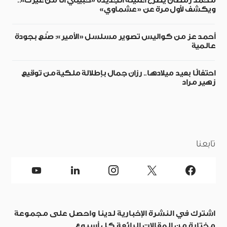
محمد رمضان يطرح أغنيته الجديدة «حبيبي أنا من غيرك»..
ويكشف لأول مرة عن «عشماوي»
أحمد عز من كواليس تصوير مسلسل «الأمير»: صُنع بجودة
عالمية
احتفالًا بعيد ميلادها.. رزان جمال بإطلالة ملكية من توقيع
زهير مراد
تابعنا
اشترك في النشرة الإخبارية لدينا واحصل على مجموعة
مختارة من المقالات الرائعة كل أسبوع