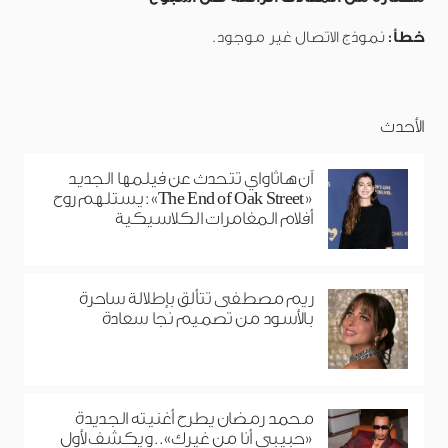
خطأ:
نموذج الاتصال غير موجود.
الأحدث
آن هاثاواي تتحدث عن فيلمها الجديد
«The End of Oak Street»: يستلهم روح
أفلام المغامرات الكلاسيكية
ريم مصطفى تتألق بإطلالة ساحرة
بالأسود من تصميم نجا سعادة
محمد رمضان يطرح أغنيته الجديدة
«حبيبي أنا من غيرك».. ويكشف لأول