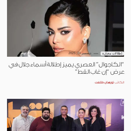
ديسمبر 30, 2025
إطلالات مختارة
“الكاجوال” العصري يميز إطلالة أسماء جلال في
عرض “إن غاب القط”
الكاتب
نورهان طلعت