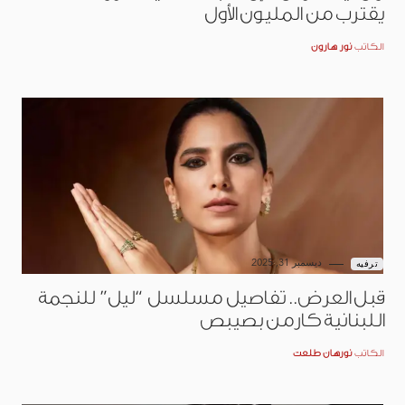
يقترب من المليون الأول
الكاتب
نور هارون
ديسمبر 31, 2025
ترفيه
قبل العرض.. تفاصيل مسلسل “ليل” للنجمة
اللبنانية كارمن بصيبص
الكاتب
نورهان طلعت