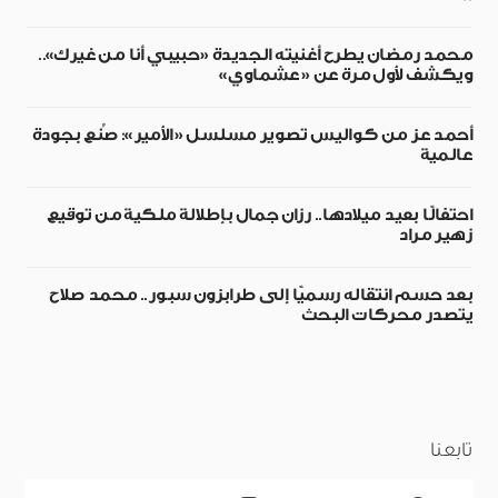
محمد رمضان يطرح أغنيته الجديدة «حبيبي أنا من غيرك»..
ويكشف لأول مرة عن «عشماوي»
أحمد عز من كواليس تصوير مسلسل «الأمير»: صُنع بجودة
عالمية
احتفالًا بعيد ميلادها.. رزان جمال بإطلالة ملكية من توقيع
زهير مراد
بعد حسم انتقاله رسميًا إلى طرابزون سبور.. محمد صلاح
يتصدر محركات البحث
تابعنا