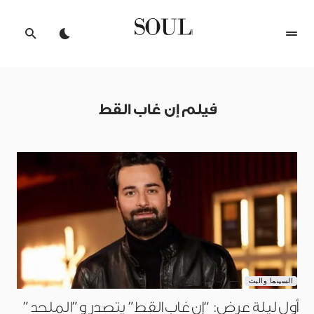
فيلم إن غاب القط
يناير 1, 2026
السينما والبث
أول ليلة عرض: “إن غاب القط” يتصدر و”الملحد”