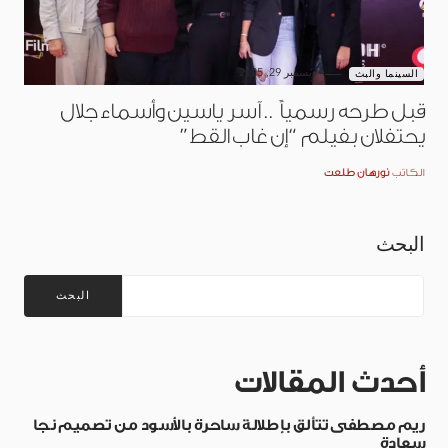
ديسمبر 29, 2025
السينما والبث
قبل طرحه رسمياً .. آسر ياسين وأسماء جلال
يحتفلان بفيلم “إن غاب القط”
الكاتب
نورهان طلعت
البحث
البحث
أحدث المقالات
ريم مصطفى تتألق بإطلالة ساحرة بالأسود من تصميم نجا
سعادة