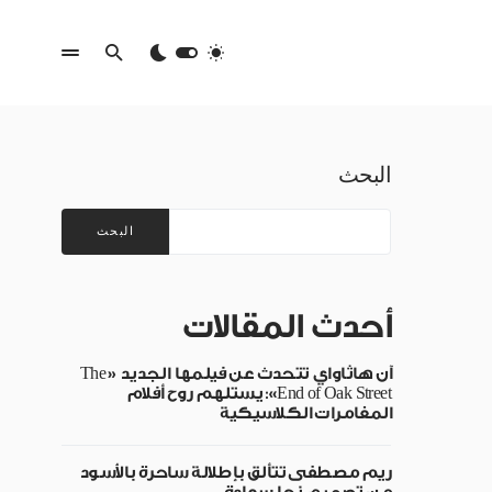
البحث
البحث
أحدث المقالات
آن هاثاواي تتحدث عن فيلمها الجديد «The
End of Oak Street»: يستلهم روح أفلام
المغامرات الكلاسيكية
ريم مصطفى تتألق بإطلالة ساحرة بالأسود