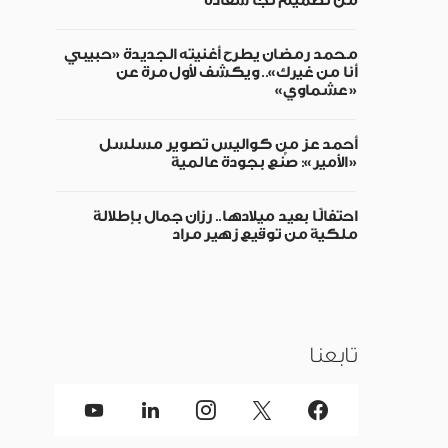
من تصميم نجا سعادة
محمد رمضان يطرح أغنيته الجديدة «حبيبي
أنا من غيرك».. ويكشف لأول مرة عن
«عشماوي»
أحمد عز من كواليس تصوير مسلسل
«الأمير»: صُنع بجودة عالمية
احتفالًا بعيد ميلادها.. رزان جمال بإطلالة
ملكية من توقيع زهير مراد
تابعنا