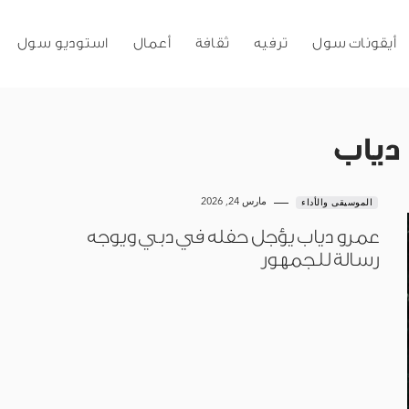
أيقونات سول
ترفيه
ثقافة
أعمال
استوديو سول
دياب
مارس 24, 2026
الموسيقى والأداء
عمرو دياب يؤجل حفله في دبي ويوجه
رسالة للجمهور