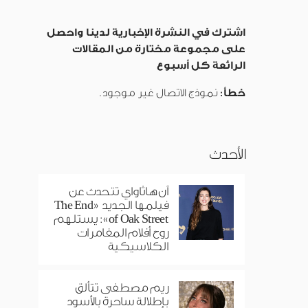
اشترك في النشرة الإخبارية لدينا واحصل
على مجموعة مختارة من المقالات
الرائعة كل أسبوع
خطأ:
نموذج الاتصال غير موجود.
الأحدث
آن هاثاواي تتحدث عن
فيلمها الجديد «The End
of Oak Street»: يستلهم
روح أفلام المغامرات
الكلاسيكية
ريم مصطفى تتألق
بإطلالة ساحرة بالأسود