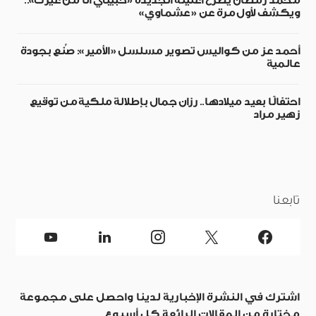
محمد رمضان يطرح أغنيته الجديدة «حبيبي أنا من غيرك»..
ويكشف لأول مرة عن «عشماوي»
أحمد عز من كواليس تصوير مسلسل «الأمير»: صُنع بجودة
عالمية
احتفالًا بعيد ميلادها.. رزان جمال بإطلالة ملكية من توقيع
زهير مراد
تابعنا
اشترك في النشرة الإخبارية لدينا واحصل على مجموعة
مختارة من المقالات الرائعة كل أسبوع