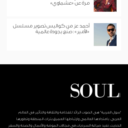
مرة عن «عشماوي»
أحمد عز من كواليس تصوير مسلسل
«الأمير»: صُنع بجودة عالمية
"سول العربية" هي الصوت الرائد للفخامة والثقافة والتأثير في العالم
العربي. بامتدادها العالمي وارتباطها العميق بتراث المنطقة وتطورها
الحديث، نعيد صياغة السرديات في مجالات الموضة والأعمال والصحة والسفر