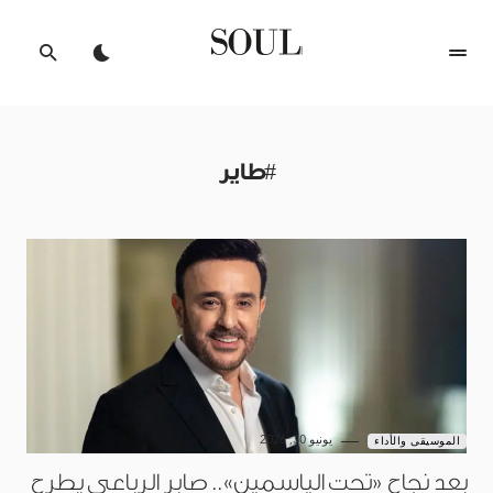
#طاير
يونيو 30, 2026
الموسيقى والأداء
بعد نجاح «تحت الياسمين».. صابر الرباعي يطرح