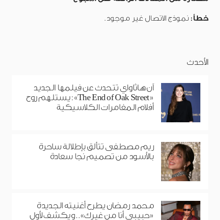
خطأ:
نموذج الاتصال غير موجود.
الأحدث
آن هاثاواي تتحدث عن فيلمها الجديد
«The End of Oak Street»: يستلهم روح
أفلام المغامرات الكلاسيكية
ريم مصطفى تتألق بإطلالة ساحرة
بالأسود من تصميم نجا سعادة
محمد رمضان يطرح أغنيته الجديدة
«حبيبي أنا من غيرك».. ويكشف لأول