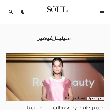
#سيلينا_غوميز
أبريل 5, 2026
أيقونات سول
مستوحاة من موضة الستينيات.. سيلينا