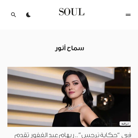
سماح أنور
يناير 5, 2026
ترفيه
في “حكاية نرجس”.. ريهام عبد الغفور تقدم