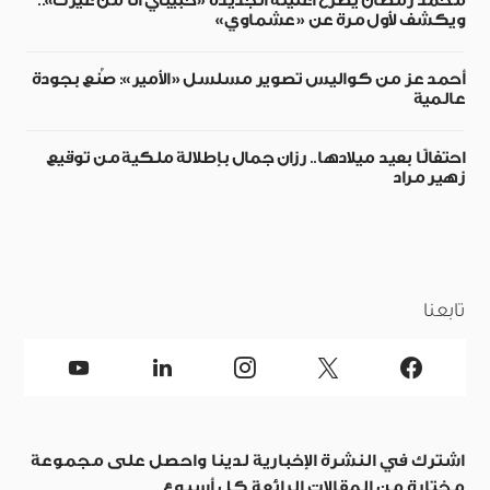
محمد رمضان يطرح أغنيته الجديدة «حبيبي أنا من غيرك»..
ويكشف لأول مرة عن «عشماوي»
أحمد عز من كواليس تصوير مسلسل «الأمير»: صُنع بجودة
عالمية
احتفالًا بعيد ميلادها.. رزان جمال بإطلالة ملكية من توقيع
زهير مراد
تابعنا
اشترك في النشرة الإخبارية لدينا واحصل على مجموعة
مختارة من المقالات الرائعة كل أسبوع