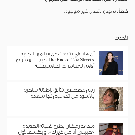
خطأ:
نموذج الاتصال غير موجود.
الأحدث
آن هاثاواي تتحدث عن فيلمها الجديد
«The End of Oak Street»: يستلهم روح
أفلام المغامرات الكلاسيكية
ريم مصطفى تتألق بإطلالة ساحرة
بالأسود من تصميم نجا سعادة
محمد رمضان يطرح أغنيته الجديدة
«حبيبي أنا من غيرك».. ويكشف لأول