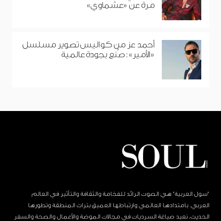
مرة عن «عشماوي»
أحمد عز من كواليس تصوير مسلسل
«الأمير»: صُنع بجودة عالمية
"سول العربية" هي الصوت الرائد للفخامة والثقافة والتأثير في العالم
العربي. بامتدادها العالمي وارتباطها العميق بتراث المنطقة وتطورها
الحديث، نعيد صياغة السرديات في مجالات الموضة والأعمال والصحة والسفر