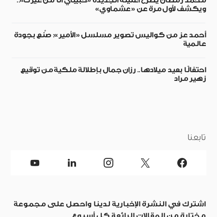
محمد رمضان يطرح أغنيته الجديدة «حبيبي أنا من غيرك»..
ويكشف لأول مرة عن «عشماوي»
أحمد عز من كواليس تصوير مسلسل «الأمير»: صُنع بجودة
عالمية
احتفالًا بعيد ميلادها.. رزان جمال بإطلالة ملكية من توقيع
زهير مراد
تابعنا
اشترك في النشرة الإخبارية لدينا واحصل على مجموعة
مختارة من المقالات الرائعة كل أسبوع