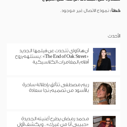
خطأ:
نموذج الاتصال غير موجود.
الأحدث
آن هاثاواي تتحدث عن فيلمها الجديد
«The End of Oak Street»: يستلهم روح
أفلام المغامرات الكلاسيكية
ريم مصطفى تتألق بإطلالة ساحرة
بالأسود من تصميم نجا سعادة
محمد رمضان يطرح أغنيته الجديدة
«حبيبي أنا من غيرك».. ويكشف لأول