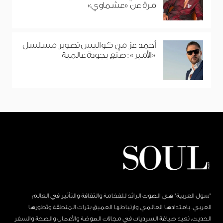
مرة عن «عشماوي»
أحمد عز من كواليس تصوير مسلسل
«الأمير»: صُنع بجودة عالمية
"سول العربية" هي الصوت الرائد للفخامة والثقافة والتأثير في العالم
العربي. بامتدادها العالمي وارتباطها العميق بتراث المنطقة وتطورها
الحديث، نعيد صياغة السرديات في مجالات الموضة والأعمال والصحة والسفر