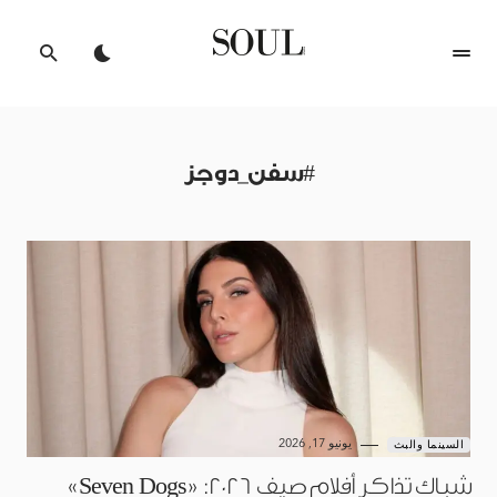
#سفن_دوجز
يونيو 17, 2026
السينما والبث
شباك تذاكر أفلام صيف 2026: «Seven Dogs»