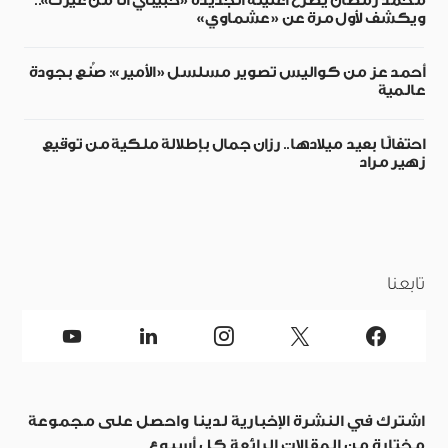
محمد رمضان يطرح أغنيته الجديدة «حبيبي أنا من غيرك»..
ويكشف لأول مرة عن «عشماوي»
أحمد عز من كواليس تصوير مسلسل «الأمير»: صُنع بجودة
عالمية
احتفالًا بعيد ميلادها.. رزان جمال بإطلالة ملكية من توقيع
زهير مراد
تابعنا
اشترك في النشرة الإخبارية لدينا واحصل على مجموعة
مختارة من المقالات الرائعة كل أسبوع