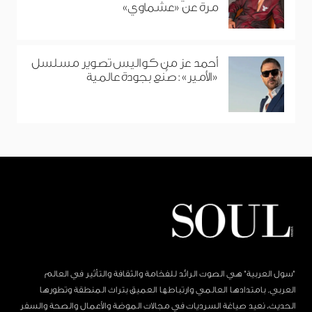
مرة عن «عشماوي»
أحمد عز من كواليس تصوير مسلسل
«الأمير»: صُنع بجودة عالمية
"سول العربية" هي الصوت الرائد للفخامة والثقافة والتأثير في العالم
العربي. بامتدادها العالمي وارتباطها العميق بتراث المنطقة وتطورها
الحديث، نعيد صياغة السرديات في مجالات الموضة والأعمال والصحة والسفر