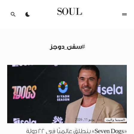
#سفن_دوجز
يونيو 11, 2026
السينما والبث
«Seven Dogs» ينطلق عالميًا في 22 دولة