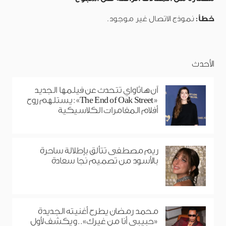
خطأ:
نموذج الاتصال غير موجود.
الأحدث
آن هاثاواي تتحدث عن فيلمها الجديد
«The End of Oak Street»: يستلهم روح
أفلام المغامرات الكلاسيكية
ريم مصطفى تتألق بإطلالة ساحرة
بالأسود من تصميم نجا سعادة
محمد رمضان يطرح أغنيته الجديدة
«حبيبي أنا من غيرك».. ويكشف لأول