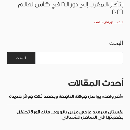
بتأهل المغرب إلى دور الـ16 في كأس العالم
2026
الكاتب
نورهان طلعت
البحث
البحث
أحدث المقالات
«آخر واحد» يواصل جولاته الناجحة ويحصد ثلاث جوائز جديدة
بفستان ميرميد عاجي مزين بالورود.. ملك قورة تحتفل
بخطبتها في الساحل الشمالي