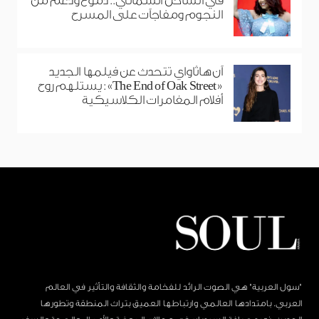
في الساحل الشمالي.. دموع ودعم من
النجوم ومفاجآت على المسرح
آن هاثاواي تتحدث عن فيلمها الجديد
«The End of Oak Street»: يستلهم روح
أفلام المغامرات الكلاسيكية
"سول العربية" هي الصوت الرائد للفخامة والثقافة والتأثير في العالم
العربي. بامتدادها العالمي وارتباطها العميق بتراث المنطقة وتطورها