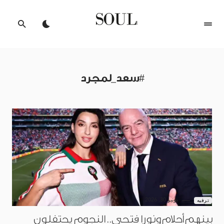
#سعد_لمجرد
يونيو 30, 2026
ترفيه
بينهم أحلام ونورا فتحي.. النجوم يحتفلون