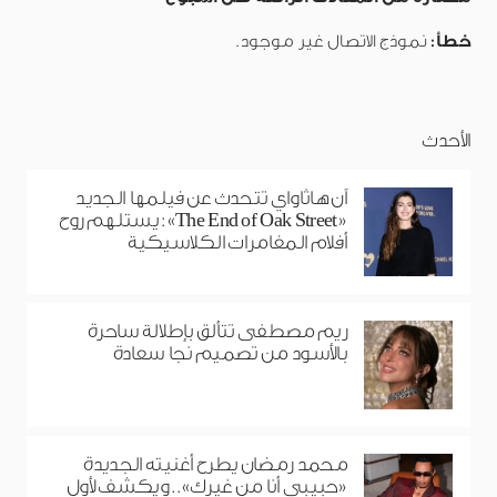
خطأ:
نموذج الاتصال غير موجود.
الأحدث
آن هاثاواي تتحدث عن فيلمها الجديد
«The End of Oak Street»: يستلهم روح
أفلام المغامرات الكلاسيكية
ريم مصطفى تتألق بإطلالة ساحرة
بالأسود من تصميم نجا سعادة
محمد رمضان يطرح أغنيته الجديدة
«حبيبي أنا من غيرك».. ويكشف لأول