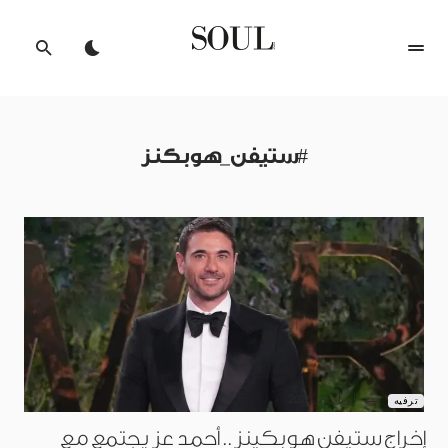
#ستيفن_هوبكنز
أبريل 22, 2026
ترفيه
إخراج ستيفن هوبكينز.. أحمد عز يجتمع مع