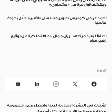
محمد رمضان يطرح أغنيته الجديدة «حبيبي أنا من غيرك»..
ويكشف لأول مرة عن «عشماوي»
أحمد عز من كواليس تصوير مسلسل «الأمير»: صُنع بجودة
عالمية
احتفالًا بعيد ميلادها.. رزان جمال بإطلالة ملكية من توقيع
زهير مراد
تابعنا
اشترك في النشرة الإخبارية لدينا واحصل على مجموعة
مختارة من المقالات الرائعة كل أسبوع