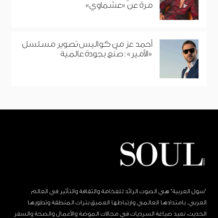
مرة عن «عشماوي»
أحمد عز من كواليس تصوير مسلسل
«الأمير»: صُنع بجودة عالمية
"سول العربية" هي الصوت الرائد للفخامة والثقافة والتأثير في العالم
العربي. بامتدادها العالمي وارتباطها العميق بتراث المنطقة وتطورها
الحديث، نعيد صياغة السرديات في مجالات الموضة والأعمال والصحة والسفر