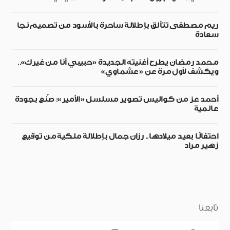
ريم مصطفى تتألق بإطلالة ساحرة بالأسود من تصميم نجا
سعادة
محمد رمضان يطرح أغنيته الجديدة «حبيبي أنا من غيرك»..
ويكشف لأول مرة عن «عشماوي»
أحمد عز من كواليس تصوير مسلسل «الأمير»: صُنع بجودة
عالمية
احتفالًا بعيد ميلادها.. رزان جمال بإطلالة ملكية من توقيع
زهير مراد
تابعنا