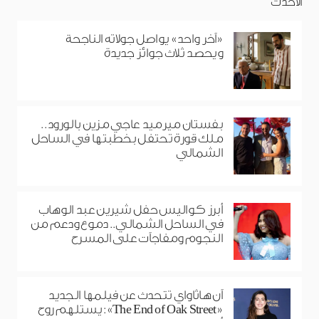
الأحدث
«آخر واحد» يواصل جولاته الناجحة
ويحصد ثلاث جوائز جديدة
بفستان ميرميد عاجي مزين بالورود..
ملك قورة تحتفل بخطبتها في الساحل
الشمالي
أبرز كواليس حفل شيرين عبد الوهاب
في الساحل الشمالي.. دموع ودعم من
النجوم ومفاجآت على المسرح
آن هاثاواي تتحدث عن فيلمها الجديد
«The End of Oak Street»: يستلهم روح