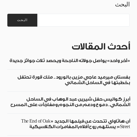
البحث
البحث
أحدث المقالات
«آخر واحد» يواصل جولاته الناجحة ويحصد ثلاث جوائز جديدة
بفستان ميرميد عاجي مزين بالورود.. ملك قورة تحتفل
بخطبتها في الساحل الشمالي
أبرز كواليس حفل شيرين عبد الوهاب في الساحل
الشمالي.. دموع ودعم من النجوم ومفاجآت على المسرح
آن هاثاواي تتحدث عن فيلمها الجديد «The End of Oak
Street»: يستلهم روح أفلام المغامرات الكلاسيكية