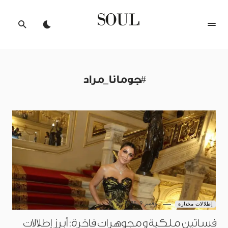
#جومانا_مراد
نوفمبر 9, 2025
إطلالات مختارة
فساتين ملكية ومجوهرات فاخرة: أبرز إطلالات