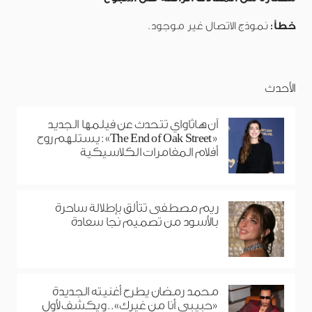
خطأ:
نموذج الاتصال غير موجود.
الأحدث
آن هاثاواي تتحدث عن فيلمها الجديد
«The End of Oak Street»: يستلهم روح
أفلام المغامرات الكلاسيكية
ريم مصطفى تتألق بإطلالة ساحرة
بالأسود من تصميم نجا سعادة
محمد رمضان يطرح أغنيته الجديدة
«حبيبي أنا من غيرك».. ويكشف لأول