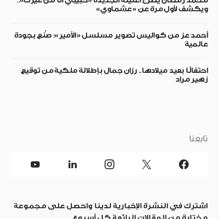
محمد رمضان يطرح أغنيته الجديدة «حبيبي أنا من غيرك»..
ويكشف لأول مرة عن «عشماوي»
أحمد عز من كواليس تصوير مسلسل «الأمير»: صُنع بجودة
عالمية
احتفالًا بعيد ميلادها.. رزان جمال بإطلالة ملكية من توقيع
زهير مراد
تابعنا
اشترك في النشرة الإخبارية لدينا واحصل على مجموعة
مختارة من المقالات الرائعة كل أسبوع