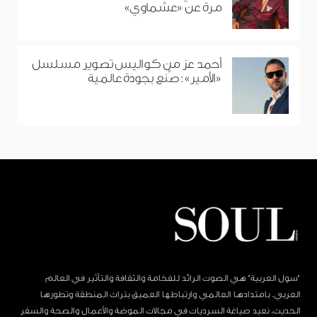
مرة عن «عشماوي»
أحمد عز من كواليس تصوير مسلسل
«الأمير»: صُنع بجودة عالمية
"سول العربية" هي الصوت الرائد للفخامة والثقافة والتأثير في العالم
العربي. بامتدادها العالمي وارتباطها العميق بتراث المنطقة وتطورها
الحديث، نعيد صياغة السرديات في مجالات الموضة والأعمال والصحة والسفر