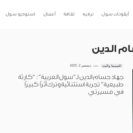
أيقونات سول
ترفيه
ثقافة
أعمال
استوديو سول
م الدين
ديسمبر 2, 2025
السينما والبث
جهاد حسام الدين لـ”سول العربية”: “كارثة
طبيعية” تجربة استثنائية وترك أثرًا كبيرًا
في مسيرتي