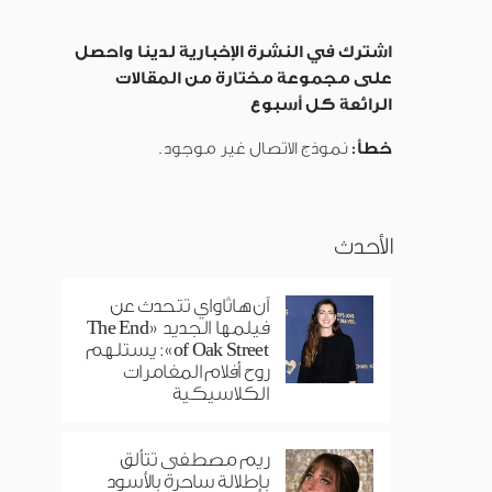
اشترك في النشرة الإخبارية لدينا واحصل
على مجموعة مختارة من المقالات
الرائعة كل أسبوع
خطأ:
نموذج الاتصال غير موجود.
الأحدث
آن هاثاواي تتحدث عن
فيلمها الجديد «The End
of Oak Street»: يستلهم
روح أفلام المغامرات
الكلاسيكية
ريم مصطفى تتألق
بإطلالة ساحرة بالأسود