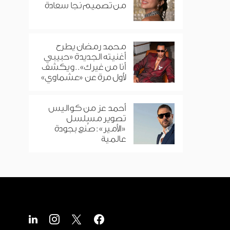
من تصميم نجا سعادة
محمد رمضان يطرح
أغنيته الجديدة «حبيبي
أنا من غيرك».. ويكشف
لأول مرة عن «عشماوي»
أحمد عز من كواليس
تصوير مسلسل
«الأمير»: صُنع بجودة
عالمية