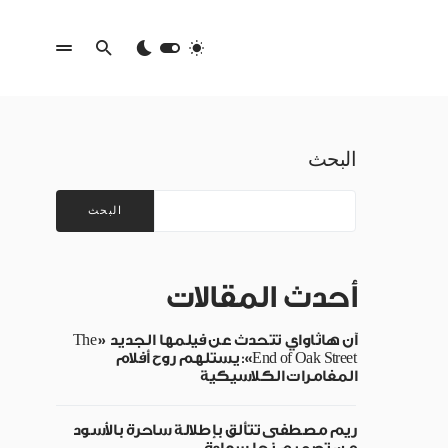
البحث
البحث
أحدث المقالات
آن هاثاواي تتحدث عن فيلمها الجديد «The
End of Oak Street»: يستلهم روح أفلام
المغامرات الكلاسيكية
ريم مصطفى تتألق بإطلالة ساحرة بالأسود