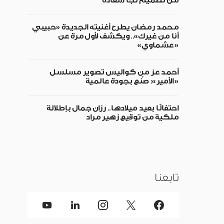
من تصميم نجا سعادة
محمد رمضان يطرح أغنيته الجديدة «حبيبي
أنا من غيرك».. ويكشف لأول مرة عن
«عشماوي»
أحمد عز من كواليس تصوير مسلسل
«الأمير»: صُنع بجودة عالمية
احتفالًا بعيد ميلادها.. رزان جمال بإطلالة
ملكية من توقيع زهير مراد
تابعنا